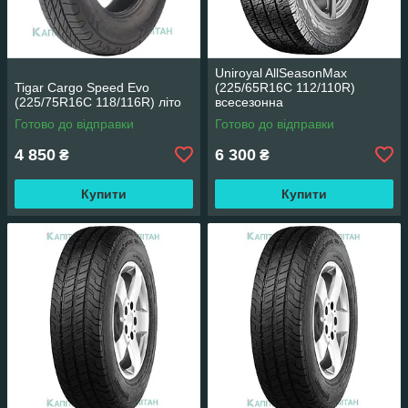
Uniroyal AllSeasonMax
Tigar Cargo Speed Evo
(225/65R16C 112/110R)
(225/75R16C 118/116R) літо
всесезонна
Готово до відправки
Готово до відправки
4 850
6 300
₴
₴
Купити
Купити