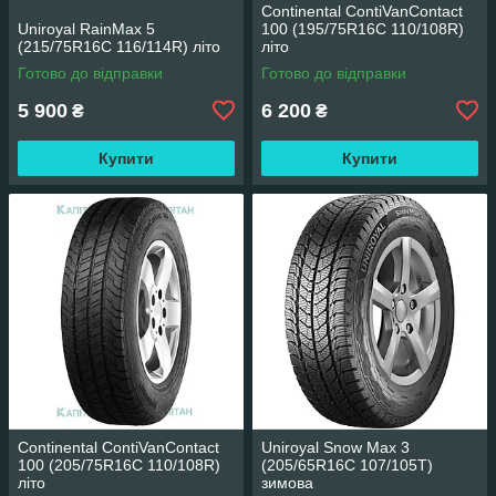
Continental ContiVanContact
Uniroyal RainMax 5
100 (195/75R16C 110/108R)
(215/75R16C 116/114R) літо
літо
Готово до відправки
Готово до відправки
5 900
6 200
₴
₴
Купити
Купити
Continental ContiVanContact
Uniroyal Snow Max 3
100 (205/75R16C 110/108R)
(205/65R16C 107/105T)
літо
зимова