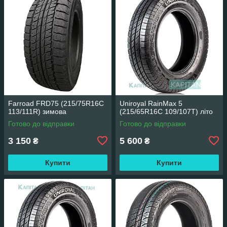
Farroad FRD75 (215/75R16C
Uniroyal RainMax 5
113/111R) зимова
(215/65R16C 109/107T) літо
Готово до відправки
Готово до відправки
3 150
5 600
₴
₴
Купити
Купити