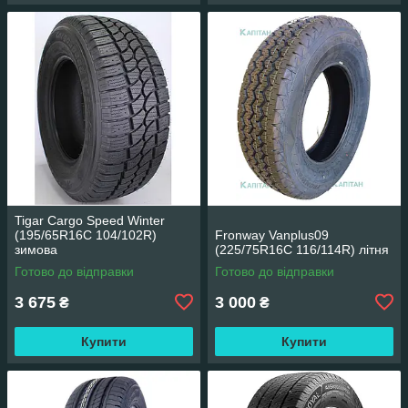
Tigar Cargo Speed Winter
(195/65R16C 104/102R)
Fronway Vanplus09
зимова
(225/75R16C 116/114R) літня
Готово до відправки
Готово до відправки
3 675
3 000
₴
₴
Купити
Купити