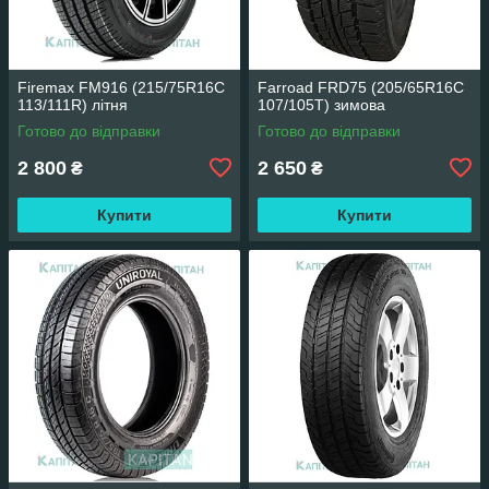
Firemax FM916 (215/75R16C
Farroad FRD75 (205/65R16C
113/111R) літня
107/105T) зимова
Готово до відправки
Готово до відправки
2 800
2 650
₴
₴
Купити
Купити