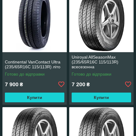
Uniroyal AllSeasonMax
Continental VanContact Ultra
(235/65R16C 115/113R)
(235/65R16C 115/113R) літо
всесезонна
Готово до відправки
Готово до відправки
7 900
7 200
₴
₴
Купити
Купити