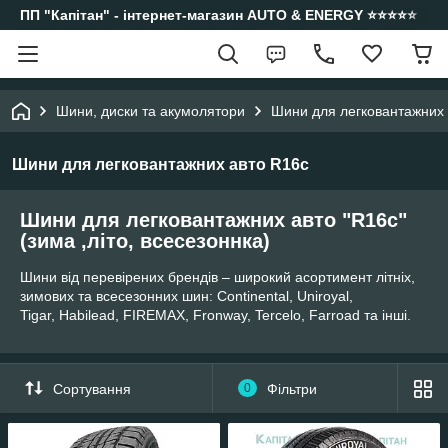
ПП "Капітан" - інтернет-магазин AUTO & ENERGY ⭐️⭐️⭐️⭐️⭐️
Шини, диски та акумолятори
Шини для легковантажних а
Шини для легковантажних авто R16c
Шини для легковантажних авто "R16c"
(зима ,літо, всесезоннка)
Шини від перевірених брендів – широкий асортимент літніх,
зимових та всесезонних шин: Continental, Uniroyal,
Tigar, Habilead, FIREMAX, Fronway, Tercelo, Farroad та інші.
Сортування
0
Фільтри