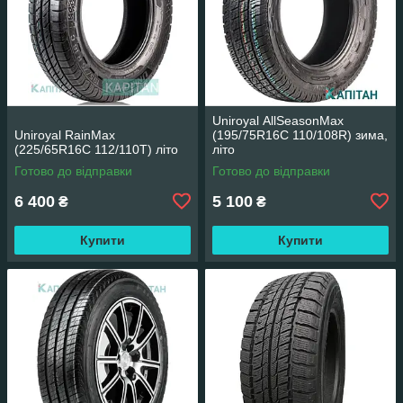
Uniroyal AllSeasonMax
Uniroyal RainMax
(195/75R16C 110/108R) зима,
(225/65R16C 112/110T) літо
літо
Готово до відправки
Готово до відправки
6 400
5 100
₴
₴
Купити
Купити