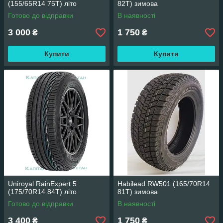
(155/65R14 75T) літо
82T) зимова
Готово до відправки
В наявності
3 000
1 750
₴
₴
Купити
Купити
Uniroyal RainExpert 5
Habilead RW501 (165/70R14
(175/70R14 84T) літо
81T) зимова
Готово до відправки
В наявності
3 400
1 750
₴
₴