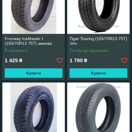
Fronway IceMaster I
Tigar Touring (155/70R13 75T)
(155/70R13 75T) зимова
літо
В наявності
Готово до відправки
1 425
1 780
₴
₴
Купити
Купити