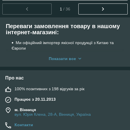
1
/ 36
Переваги замовлення товару в нашому
інтернет-магазині:
Ми офіційний імпортер якісної продукції з Китаю та
Європи
Надаємо офіційну гарантію від виробника.
Показати все
Діє знижка від обсягу замовлення для кожного
покупця!
Наші ціни нижчі, адже маємо власні склади для
Про нас
зберігання шин.
100% позитивних з 198 відгуків за рік
Можливість відправки шин або дисків перевізником
післяплатою!
Працює з 20.11.2013
м. Вінниця
вул. Юрія Клена, 28-А, Вінниця, Україна
Контакти