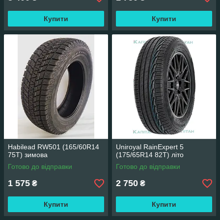
Купити
Купити
Habilead RW501 (165/60R14
Uniroyal RainExpert 5
75T) зимова
(175/65R14 82T) літо
Готово до відправки
Готово до відправки
1 575
2 750
₴
₴
Купити
Купити