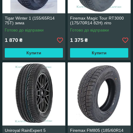
Tigar Winter 1 (155/65R14
Firemax Magic Tour RT3000
75T) зима
(175/70R14 82H) літо
Готово до відправки
Готово до відправки
1 870
1 375
₴
₴
Купити
Купити
Uniroyal RainExpert 5
Firemax FM805 (185/60R14