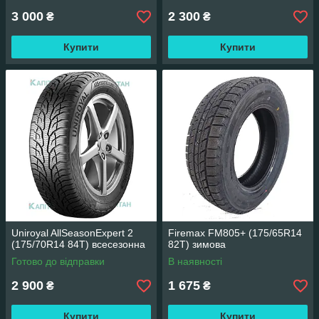
3 000
2 300
₴
₴
Купити
Купити
Uniroyal AllSeasonExpert 2
Firemax FM805+ (175/65R14
(175/70R14 84T) всесезонна
82T) зимова
Готово до відправки
В наявності
2 900
1 675
₴
₴
Купити
Купити