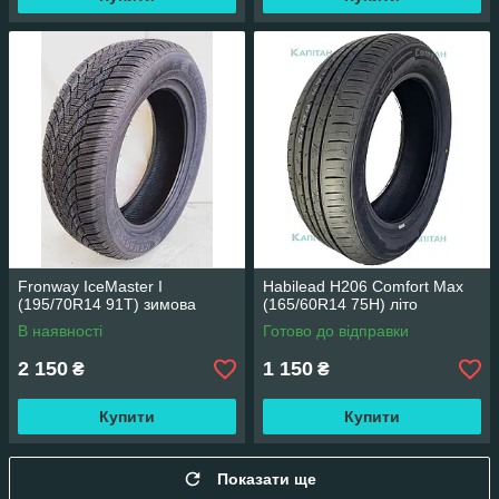
Fronway IceMaster I
Habilead H206 Comfort Max
(195/70R14 91T) зимова
(165/60R14 75H) літо
В наявності
Готово до відправки
2 150
1 150
₴
₴
Купити
Купити
Показати ще