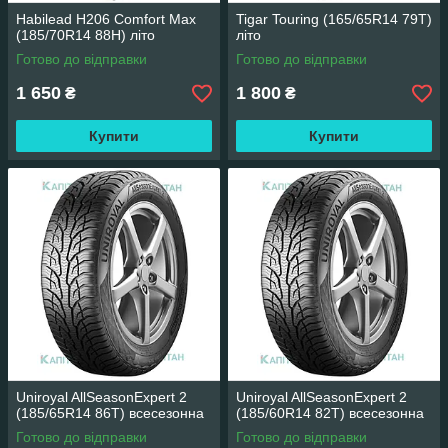
Habilead H206 Comfort Max
Tigar Touring (165/65R14 79T)
(185/70R14 88H) літо
літо
Готово до відправки
Готово до відправки
1 650
1 800
₴
₴
Купити
Купити
Uniroyal AllSeasonExpert 2
Uniroyal AllSeasonExpert 2
(185/65R14 86T) всесезонна
(185/60R14 82T) всесезонна
Готово до відправки
Готово до відправки