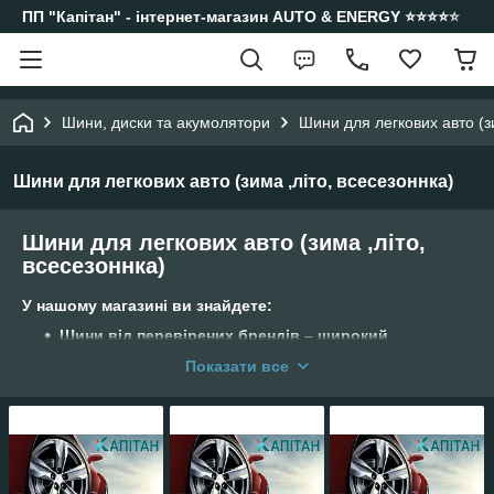
ПП "Капітан" - інтернет-магазин AUTO & ENERGY ⭐️⭐️⭐️⭐️⭐️
Шини, диски та акумолятори
Шини для легкових авто (з
Шини для легкових авто (зима ,літо, всесезоннка)
Шини для легкових авто (зима ,літо,
всесезоннка)
У нашому магазині ви знайдете:
Шини від перевірених брендів – широкий
асортимент літніх, зимових та всесезонних
Показати все
шин: Continental, Uniroyal,
Tigar, Habilead, FIREMAX, Fronway, Tercelo, Farroad
та інші.