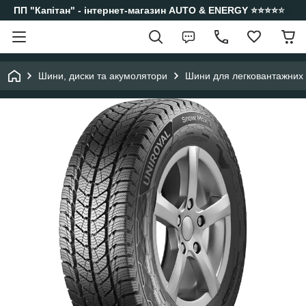
ПП "Капітан" - інтернет-магазин AUTO & ENERGY ⭐️⭐️⭐️⭐️⭐️
Шини, диски та акумолятори
Шини для легковантажних а