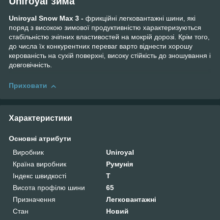
Uniroyal зима
Uniroyal Snow Max 3 -
фрикційні легковантажні шини, які
поряд з високою зимової продуктивністю характеризуються
стабільністю зчіпних властивостей на мокрій дорозі. Крім того,
до числа їх конкурентних переваг варто віднести хорошу
керованість на сухій поверхні, високу стійкість до зношування і
довговічність.
Приховати
Характеристики
Основні атрибути
Виробник
Uniroyal
Країна виробник
Румунія
Індекс швидкості
T
Висота профілю шини
65
Призначення
Легковантажні
Стан
Новий