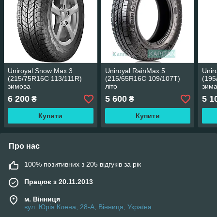
Uniroyal Snow Max 3
Uniroyal RainMax 5
Unir
(215/75R16C 113/111R)
(215/65R16C 109/107T)
(195
зимова
літо
зима
6 200
5 600
5 1
₴
₴
Купити
Купити
Про нас
100% позитивних з 205 відгуків за рік
Працює з 20.11.2013
м. Вінниця
вул. Юрія Клена, 28-А, Вінниця, Україна