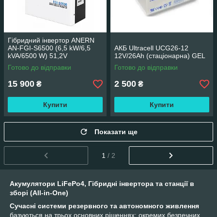
Гібридний інвертор ANERN
AN-FGI-S6500 (6,5 kW/6,5
АКБ Ultracell UCG26-12
kVA/6500 W) 51,2V
12V/26Ah (стаціонарна) GEL
Готово до відправки
Готово до відправки
15 900
2 500
₴
₴
Купити
Купити
Показати ще
1
/ 2
Акумулятори LiFePo4, Гібридні інвертора та станції в
зборі (All-in-One)
Сучасні системи резервного та автономного живлення
базуються на трьох основних рішеннях: окремих безпечних