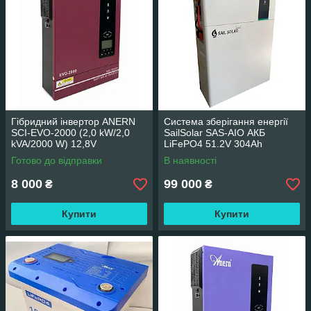
Гібридний інвертор ANERN
Система зберігання енергії
SCI-EVO-2000 (2,0 kW/2,0
SailSolar SAS-AIO АКБ
kVA/2000 W) 12,8V
LiFePO4 51.2V 304Ah
15.36KWh 15360Wh +
Готово до відправки
В наявності
інвертор 6.2KW підлогова
8 000
99 000
₴
₴
Купити
Купити