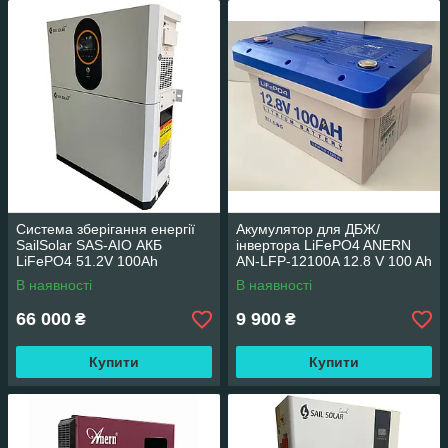
Система зберігання енергії
Акумулятор для ДБЖ/
SailSolar SAS-AIO АКБ
інвертора LiFePO4 ANERN
LiFePO4 51.2V 100Ah
AN-LFP-12100A 12.8 V 100 Ah
5.12KWh 5120Wh + інвертор
1.28KWh 1280 Wh (BMS100)
В наявності
В наявності
5KW підлогова
монітор, пластиковий корпус
66 000
9 900
₴
₴
Купити
Купити