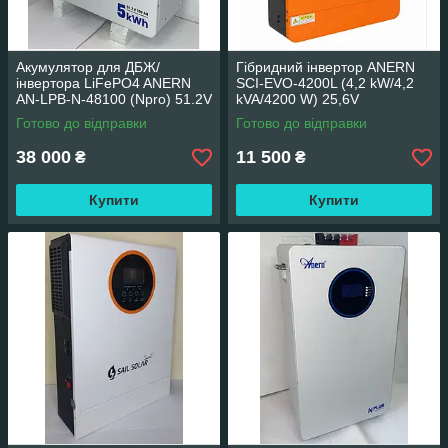
Акумулятор для ДБЖ/
Гібридний інвертор ANERN
інвертора LiFePO4 ANERN
SCI-EVO-4200L (4,2 kW/4,2
AN-LPB-N-48100 (Npro) 51.2V
kVA/4200 W) 25,6V
100Ah 5.12KWh 5120Wh
Готово до відправки
Готово до відправки
(BMS100) настінна
38 000
11 500
₴
₴
Купити
Купити