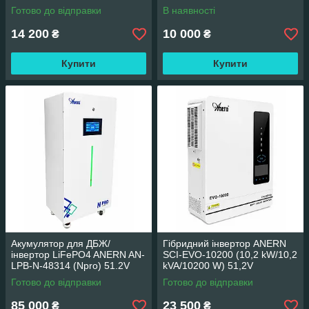
Готово до відправки
В наявності
14 200
10 000
₴
₴
Купити
Купити
Акумулятор для ДБЖ/
Гібридний інвертор ANERN
інвертор LiFePO4 ANERN AN-
SCI-EVO-10200 (10,2 kW/10,2
LPB-N-48314 (Npro) 51.2V
kVA/10200 W) 51,2V
314Ah 16.077KWh 16077Wh
Готово до відправки
Готово до відправки
(BMS200) підлогова
85 000
23 500
₴
₴