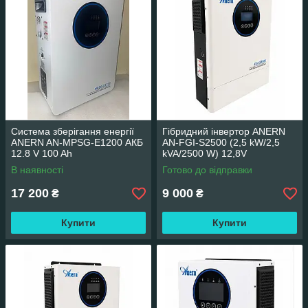
Система зберігання енергії
Гібридний інвертор ANERN
ANERN AN-MPSG-E1200 АКБ
AN-FGI-S2500 (2,5 kW/2,5
12.8 V 100 Ah
kVA/2500 W) 12,8V
1280Wh+інвертор 1.2KW
В наявності
Готово до відправки
підлоговий
17 200
9 000
₴
₴
Купити
Купити