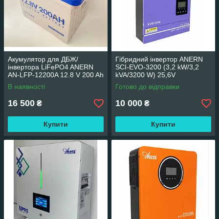
Акумулятор для ДБЖ/
Гібридний інвертор ANERN
інвертора LiFePO4 ANERN
SCI-EVO-3200 (3,2 kW/3,2
AN-LFP-12200A 12.8 V 200 Ah
kVA/3200 W) 25,6V
2.56KWh 2560 Wh (BMS150)
В наявності
Готово до відправки
монітор, пластиковий корпус
16 500
10 000
₴
₴
Купити
Купити