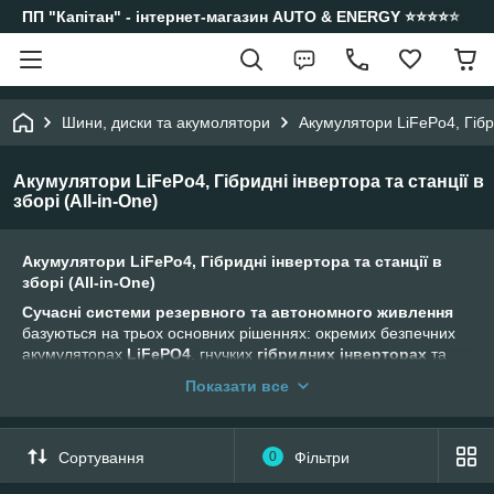
ПП "Капітан" - інтернет-магазин AUTO & ENERGY ⭐️⭐️⭐️⭐️⭐️
Шини, диски та акумолятори
Акумулятори LiFePo4, Гібрид
Акумулятори LiFePo4, Гібридні інвертора та станції в
зборі (All-in-One)
Акумулятори LiFePo4, Гібридні інвертора та станції в
зборі (All-in-One)
Сучасні системи резервного та автономного живлення
базуються на трьох основних рішеннях: окремих безпечних
акумуляторах
LiFePO4
, гнучких
гібридних інверторах
та
інтегрованих готових системах
All-in-One (все в одному)
.
Показати все
Вибір конкретного варіанта залежить від бюджету, потреби в
мобільності та складності монтажу.
Сортування
0
Фільтри