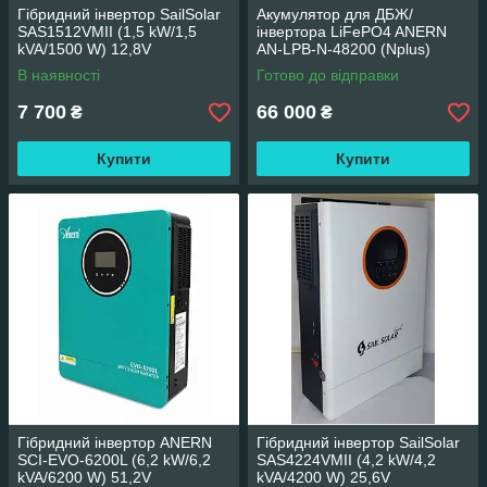
Гібридний інвертор SailSolar
Акумулятор для ДБЖ/
SAS1512VMII (1,5 kW/1,5
інвертора LiFePO4 ANERN
kVA/1500 W) 12,8V
AN-LPB-N-48200 (Nplus)
51.2V 200Ah 10.24KWh
В наявності
Готово до відправки
10240Wh (BMS200) підлогова
7 700
66 000
₴
₴
Купити
Купити
Гібридний інвертор ANERN
Гібридний інвертор SailSolar
SCI-EVO-6200L (6,2 kW/6,2
SAS4224VMII (4,2 kW/4,2
kVA/6200 W) 51,2V
kVA/4200 W) 25,6V