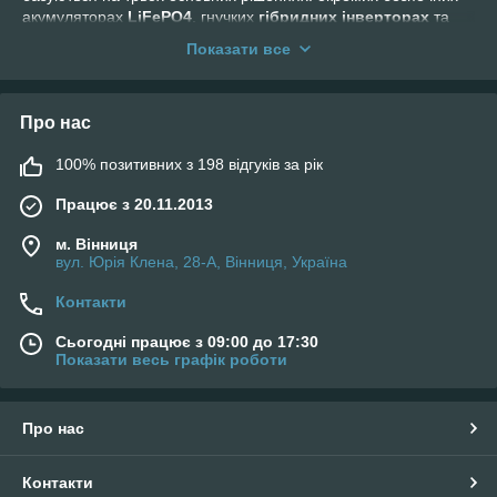
акумуляторах
LiFePO4
, гнучких
гібридних інверторах
та
інтегрованих готових системах
All-in-One (все в одному)
.
Показати все
Вибір конкретного варіанта залежить від бюджету, потреби в
мобільності та складності монтажу.
Про нас
100% позитивних з 198 відгуків за рік
Працює з 20.11.2013
м. Вінниця
вул. Юрія Клена, 28-А, Вінниця, Україна
Контакти
Сьогодні працює з 09:00 до 17:30
Показати весь графік роботи
Про нас
Контакти