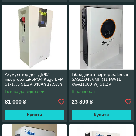
Акумулятор для ДБЖ/
Гібридний інвертор SailSolar
інвертора LiFePO4 Kage LFP-
SAS11048VMII (11 kW/11
51-17.5 51.2V 340Ah 17.5Wh
kVA/11000 W) 51,2V
17500Wh (BMS 200)
Готово до відправки
В наявності
підлогова
81 000
23 800
₴
₴
Купити
Купити