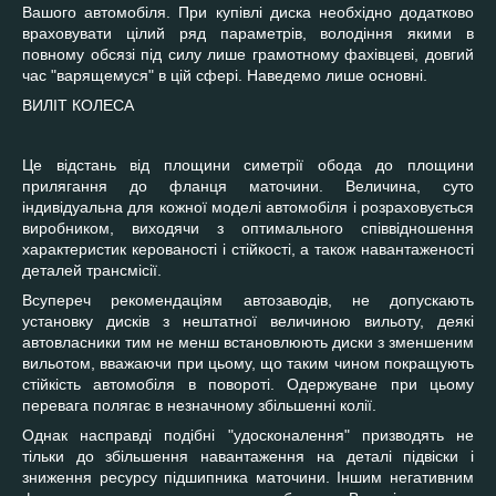
Вашого автомобіля. При купівлі диска необхідно додатково
враховувати цілий ряд параметрів, володіння якими в
повному обсязі під силу лише грамотному фахівцеві, довгий
час "варящемуся" в цій сфері. Наведемо лише основні.
ВИЛІТ КОЛЕСА
Це відстань від площини симетрії обода до площини
прилягання до фланця маточини. Величина, суто
індивідуальна для кожної моделі автомобіля і розраховується
виробником, виходячи з оптимального співвідношення
характеристик керованості і стійкості, а також навантаженості
деталей трансмісії.
Всупереч рекомендаціям автозаводів, не допускають
установку дисків з нештатної величиною вильоту, деякі
автовласники тим не менш встановлюють диски з зменшеним
вильотом, вважаючи при цьому, що таким чином покращують
стійкість автомобіля в повороті. Одержуване при цьому
перевага полягає в незначному збільшенні колії.
Однак насправді подібні "удосконалення" призводять не
тільки до збільшення навантаження на деталі підвіски і
зниження ресурсу підшипника маточини. Іншим негативним