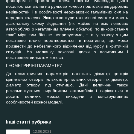
фактором є зростання плеча обкатки. Внаслідок цього
посилюється вплив на рульове колесо поштовхів від дорожніх
нерівностей і в особливості неоднакових гальмівних сил на
передніх колесах. Якщо ж контури гальмівної системи мають
діагональну схему з'єднання (як майже на всіх легкових
автомобілях з негативним плечем обкатки), то використання
такої міри тим більше неприпустимо, т. к. у зв'язку з цим
негативне плече перетворюється в позитивне, що може
призвести до небезпечного відхилення від курсу в критичній
ситуації. На малюнку показані диски з позитивним і
негативним вильотом колеса.
ГЕОМЕТРИЧНІ ПАРАМЕТРИ
До геометричних параметрів належать діаметр центрів
кріпильних отворів, кількість кріпильних отворів і їх діаметр,
діаметр отвору під ступицю. Дані величини також
регламентуються виробником автомобілів і варіюються в
досить великих межах, виходячи з конструктивних
особливостей кожної моделі.
Інші статті рубрики
12.06.2021