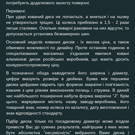
потребують додаткового захисту поверхні.
Переваги:
При ударі кований диск не лопається, а мнеться і на ньому
не утворюється тріщин. Ці колеса приблизно в 1,5 - 2 рази
легше сталевих. Оскільки ливарні раковини на них відсутні, то
допускається установка безкамерних шин.
Основний недолік кованих дисків - їх висока ціна, а також
обмежені можливості по дизайну. Проте останнім годиною в
спеціалізованих магазинах з'єднання явилися ковані
алюмінієві диски російських виробників, що мають досить
конкурентоспроможну ціну.
В позначенні обода наводитися його ширина і діаметр,
цифри вказують розміри в дюймах. Буква між першими
двома цифрами свідчить про формою закраїни і пов'язаність
язаним з цим різним виконанням полиць і струмка. В даний
час найбільшого поширення набула форма закраїни "J". Крім
цього, маркування містить назву заводу-виробника, його
товарний знак, номер колеса по каталогу, дату виготовлення і
знак відповідності стандарту.
Підбір диска тільки по посадковому діаметрі може згодом
привести Вас до сумних результатів, найгіршим з яких може
бути абсолютна "несумісність" вибраного Вами диска і