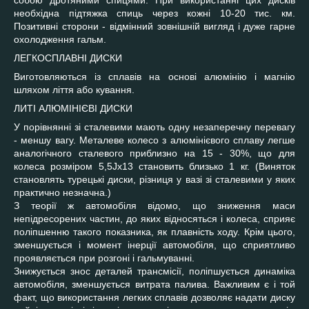
собою дротяними спицями. При використанні цих дисків
необхідна підтяжка спиць через кожні 10-20 тис. км.
Позитивні сторони - відмінний зовнішній вигляд і дуже гарне
охолодження гальм.
ЛЕГКОСПЛАВНІ ДИСКИ
Виготовляються із сплавів на основі алюмінію і магнію
шляхом ліття або кування.
ЛИТІ АЛЮМІНІЄВІ ДИСКИ
У порівнянні зі сталевими мають одну незаперечну перевагу
- меншу вагу. Металеве колесо з алюмінієвого сплаву легше
аналогічного сталевого приблизно на 15 - 30%, що для
колеса розміром 5,5Јх13 становить близько 1 кг. (Виняток
становлять турецькі диски, різниця у вазі зі сталевими у яких
практично незначна.)
З теорії ж автомобіля відомо, що зниження маси
непідресорених частин, до яких відносяться і колеса, сприяє
поліпшенню такого показника, як плавність ходу. Крім цього,
зменшується і момент інерції автомобіля, що сприятливо
проявляється при розгоні і гальмуванні.
Знижується знос деталей трансмісії, поліпшується динаміка
автомобіля, зменшується витрата палива. Важливим є і той
факт, що використання легких сплавів дозволяє надати диску