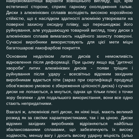
найрізноманітніші варіанти зовнішнього вигляду, що, крім
естетичної сторони, сприяє гарному охолодження гальм.
Диски з алюмінієвих сплавів володіють високою корозійною
стійкістю, що є наслідком здатності алюмінію утворювати на
поверхні захисну оксидну плівку, що перешкоджає його
руйнування, але ухудшающую товарний вигляд, тому диски з
алюмінієвих сплавів вимагають надійного захисту поверхні.
Сучасні виробники використовують для цієї мети міцні
багатошарові лакофарбові покриття.
Основним недоліком литих дисків є неможливість
відновлення після деформації. При цьому якщо від "дитячої
хвороби" литих алюмінієвих дисків - появи тріщин і
руйнування після удару - всесвітньо відомим західним
виробникам вдається піти (зараз при сертифікації продукції
обов'язковою умовою є збереження цілісності диска) і сучасні
диски не лопаються, а мнуться, однак це тільки плюс з точки
зору безпеки - для подальшого використання, вони все одно
стають непридатними.
Взагалі ж, алюмінієві литі диски, як ніякі інші, мають великий
розкид як за своїми характеристиками, так і за ціною. Диски
відомих західних виробників відрізняються найбільш
збалансованими сплавами, що забезпечують їх високу
ходімость, меншу вагу і досить високу ударну міцність (альо