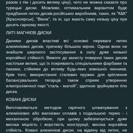
разом з тім і досить велику ціну), чого не можна сказати про
турецькі диски. Можливо, оптимальним варіантом буде
придбання литих дисків російських виробників, таких, як "К&К"
(Красноярськ), "Віком", та ін, що мають саму низьку ціну при
досить гарному якості.
ЛИТІ МАГНІЄВІ ДИСКИ
Даними дисків властиві всі основні переваги литих
алюмінієвих дисків, причому більшою мірою. Однак вони не
знайшли широкого застосування в силу дуже низької
корозійної стійкості. Вимоги до захисту поверхні таких дисків
настільки великі, що їх покривають спеціальними фарбами та
лаками, стійкими до впливу будь-яких зовнішніх чинників.
Крім того, використання сталевих пружин для кріплення
балансувальних тягарців також сприяє утворенню
електрохімічної парі "сталь - магній", здатною зруйнувати тіло
диска.
КОВАНІ ДИСКИ
Виготовляються методом гарячого штампування з
алюмінієвих або магнієвих сплавів з подальшою термо - і
механічною обробкою, при цьому забезпечується дуже
висока міцність і жорсткість конструкції, висока корозійна
стійкість. Ковані алюмінієві диски, на відміну від литих, не