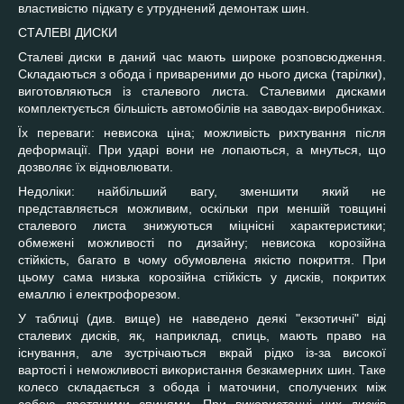
властивістю підкату є утруднений демонтаж шин.
СТАЛЕВІ ДИСКИ
Сталеві диски в даний час мають широке розповсюдження.
Складаються з обода і привареними до нього диска (тарілки),
виготовляються із сталевого листа. Сталевими дисками
комплектується більшість автомобілів на заводах-виробниках.
Їх переваги: невисока ціна; можливість рихтування після
деформації. При ударі вони не лопаються, а мнуться, що
дозволяє їх відновлювати.
Недоліки: найбільший вагу, зменшити який не
представляється можливим, оскільки при меншій товщині
сталевого листа знижуються міцнісні характеристики;
обмежені можливості по дизайну; невисока корозійна
стійкість, багато в чому обумовлена якістю покриття. При
цьому сама низька корозійна стійкість у дисків, покритих
емаллю і електрофорезом.
У таблиці (див. вище) не наведено деякі "екзотичні" віді
сталевих дисків, як, наприклад, спиць, мають право на
існування, але зустрічаються вкрай рідко із-за високої
вартості і неможливості використання безкамерних шин. Таке
колесо складається з обода і маточини, сполучених між