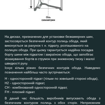
На дисках, призначених для установки безкамерних шин,
застосовується безпечний контур полиць обода, який
виконується за рахунок т. н. підкату, розташованого на
полицях обода. При цьому гарантується надійна посадка
борту шини між підкатом і закраїною обода, що запобігає
зіскакування бортів в струмок при зниженому тиску і малої
швидкості руху.
Існує кілька різних безпечних контурів обода. Наведемо
позначення найбільш часто зустрічаються:
Н - односторонній підкат (тільки по зовнішній стороні обода),
Н2 - односторонній підкат,
СН - комбінований односторонній підкат,
FH - плоский підкат.
В даний час більшість виробників випускають обода з
безпечним контуром полиць з обох сторін. Неприємним