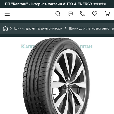
ПП "Капітан" - інтернет-магазин AUTO & ENERGY ⭐️⭐️⭐️⭐️⭐️
Шини, диски та акумолятори
Шини для легкових авто (з