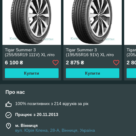
Tigar Summer 3
Tigar Summer 3
Tiga
(255/55R19 111V) XL літо
(195/55R16 91V) XL літо
(205
6 100
2 875
2 8
₴
₴
Купити
Купити
Про нас
100% позитивних з 214 відгуків за рік
Працює з 20.11.2013
м. Вінниця
вул. Юрія Клена, 28-А, Вінниця, Україна