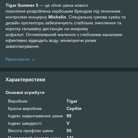
Tigar Summer 3
— це літня шина нового
покоління розроблена сербським брендом під технічним
контролем концерну
Michelin
. Спеціальна гумова суміш та
дизайн протектора забезпечують стабільне зчеплення та
коротку гальмівну дистанцію на мокрому
асфальті. Оптимізований малюнок з глибокими каналами
ефективно відводить воду, мінімізуючи ризик
аквапланування.
Приховати
Характеристики
Основні атрибути
Виробник
Tigar
Країна виробник
Сербія
Індекс навантаження шини
95
Індекс швидкості
V
Висота профілю шини
55
Посадковий діаметр шини
17"