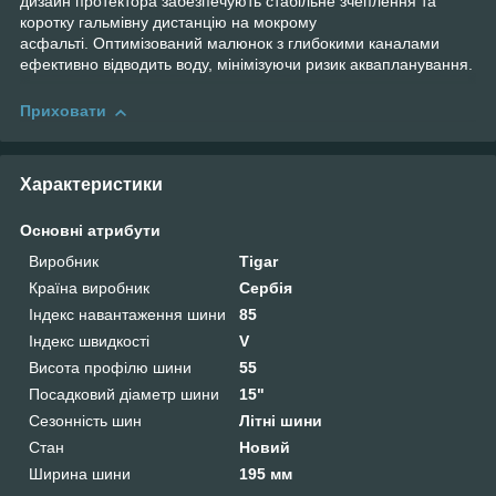
дизайн протектора забезпечують стабільне зчеплення та
коротку гальмівну дистанцію на мокрому
асфальті. Оптимізований малюнок з глибокими каналами
ефективно відводить воду, мінімізуючи ризик аквапланування.
Приховати
Характеристики
Основні атрибути
Виробник
Tigar
Країна виробник
Сербія
Індекс навантаження шини
85
Індекс швидкості
V
Висота профілю шини
55
Посадковий діаметр шини
15"
Сезонність шин
Літні шини
Стан
Новий
Ширина шини
195 мм