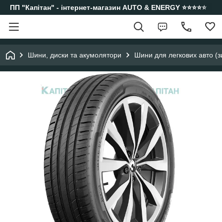
ПП "Капітан" - інтернет-магазин AUTO & ENERGY ⭐️⭐️⭐️⭐️⭐️
Шини, диски та акумолятори
Шини для легкових авто (з