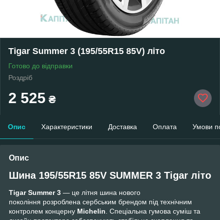
Tigar Summer 3 (195/55R15 85V) літо
Готово до відправки
Роздріб
2 525
₴
Опис
Характеристики
Доставка
Оплата
Умови п
Опис
Шина 195/55R15 85V SUMMER 3 Tigar літ
о
Tigar Summer 3
— це літня шина нового
покоління розроблена сербським брендом під технічним
контролем концерну
Michelin
. Спеціальна гумова суміш та