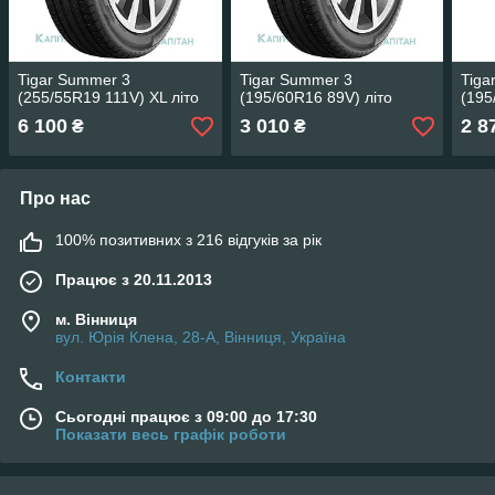
Tigar Summer 3
Tigar Summer 3
Tiga
(255/55R19 111V) XL літо
(195/60R16 89V) літо
(195
6 100
3 010
2 8
₴
₴
Про нас
100% позитивних з 216 відгуків за рік
Працює з 20.11.2013
м. Вінниця
вул. Юрія Клена, 28-А, Вінниця, Україна
Контакти
Сьогодні працює з 09:00 до 17:30
Показати весь графік роботи