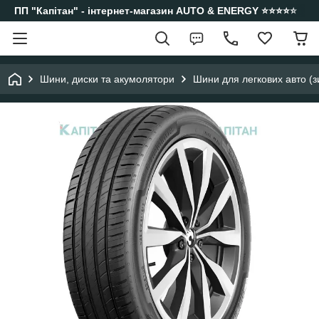
ПП "Капітан" - інтернет-магазин AUTO & ENERGY ⭐️⭐️⭐️⭐️⭐️
Шини, диски та акумолятори
Шини для легкових авто (з