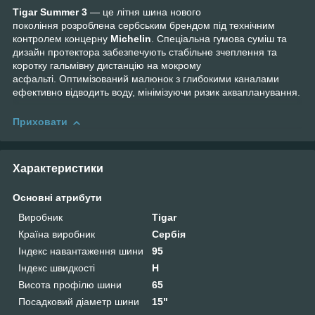
Tigar Summer 3
— це літня шина нового
покоління розроблена сербським брендом під технічним
контролем концерну
Michelin
. Спеціальна гумова суміш та
дизайн протектора забезпечують стабільне зчеплення та
коротку гальмівну дистанцію на мокрому
асфальті. Оптимізований малюнок з глибокими каналами
ефективно відводить воду, мінімізуючи ризик аквапланування.
Приховати
Характеристики
Основні атрибути
Виробник
Tigar
Країна виробник
Сербія
Індекс навантаження шини
95
Індекс швидкості
H
Висота профілю шини
65
Посадковий діаметр шини
15"