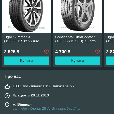
Tigar Summer 3
Continental UltraContact
Tiga
(195/55R15 85V) літо
(195/65R15 95H) XL літо
(195
2 525
4 700
2 8
₴
₴
Купити
Купити
Про нас
100% позитивних з 198 відгуків за рік
Працює з 20.11.2013
м. Вінниця
вул. Юрія Клена, 28-А, Вінниця, Україна