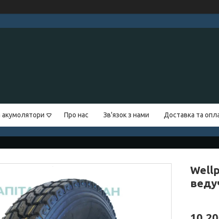
а акумолятори
Про нас
Зв'язок з нами
Доставка та опл
Well
веду
10 20