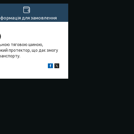
нформація для замовлення
)
альною тяговою шиною,
окий протектор, що дає змогу
транспорту.