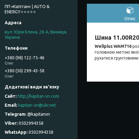
ПП «Капітан» | AUTO &
ENERGY⭐️⭐️⭐️⭐️⭐️
Опис
вул. Юрія Клена, 28-А, Вінниця,
Шина 11.00R20
Україна
Wellplus WAM716
ро
головною метою якої 
+380 (98) 122-75-46
рухатися грунтовими 
Олег
+380 (50) 299-43-58
Олег
http://kapitan-vn.com
kapitan-vn@ukr.net
@kapitanvn
0502994358
0502994358