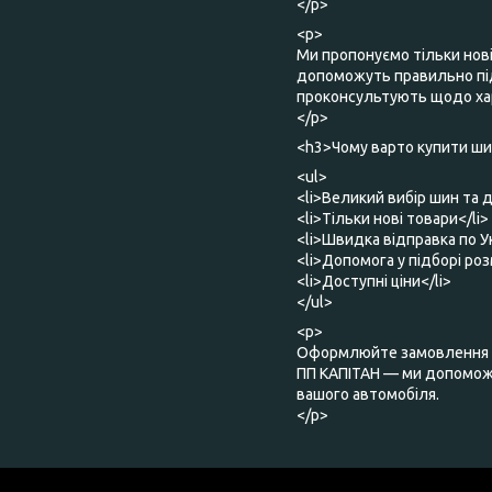
</p>
<p>
Ми пропонуємо тільки нов
допоможуть правильно під
проконсультують щодо хар
</p>
<h3>Чому варто купити шин
<ul>
<li>Великий вибір шин та д
<li>Тільки нові товари</li>
<li>Швидка відправка по Ук
<li>Допомога у підборі роз
<li>Доступні ціни</li>
</ul>
<p>
Оформлюйте замовлення о
ПП КАПІТАН — ми допоможе
вашого автомобіля.
</p>