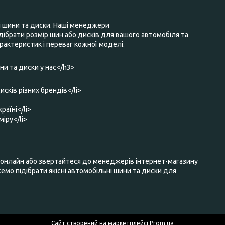
і шини та диски. Наші менеджери
ібрати розмір шин або дисків для вашого автомобіля та
актеристик і переваг кожної моделі.
и та диски у нас</h3>
исків різних брендів</li>
раїні</li>
міру</li>
нлайн або звертайтеся до менеджерів інтернет-магазину
мо підібрати якісні автомобільні шини та диски для
Сайт створений на маркетплейсі
Prom.ua