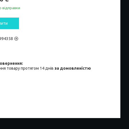
о відправки
пити
994358
ня товару протягом 14 днів
за домовленістю