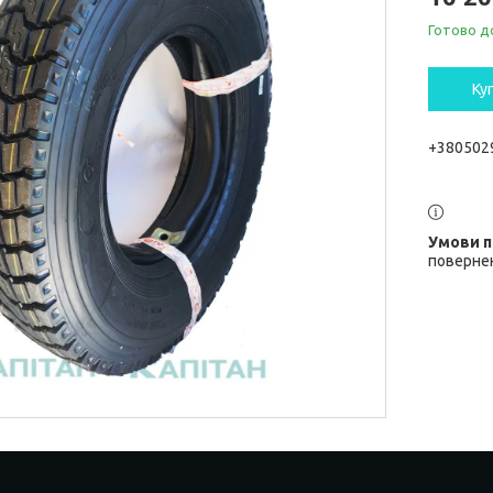
Готово д
Ку
+380502
повернен