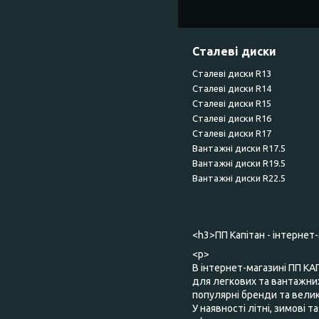
Сталеві диски
Сталеві диски R13
Сталеві диски R14
Сталеві диски R15
Сталеві диски R16
Сталеві диски R17
Вантажні диски R17.5
Вантажні диски R19.5
Вантажні диски R22.5
<h3>ПП Капітан - інтернет
<p>
В інтернет-магазині ПП КА
для легкових та вантажних
популярні бренди та великий
У наявності літні, зимові 