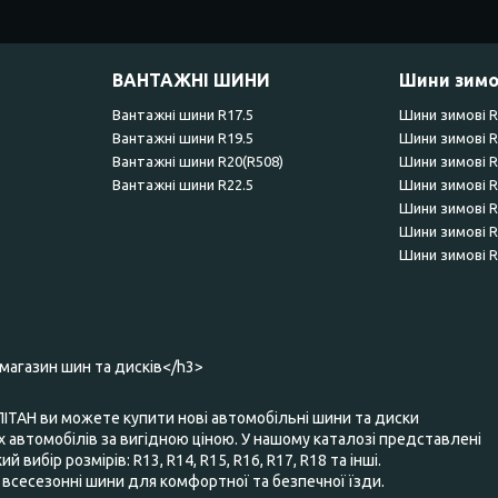
ВАНТАЖНІ ШИНИ
Шини зимо
Вантажні шини R17.5
Шини зимові 
Вантажні шини R19.5
Шини зимові 
Вантажні шини R20(R508)
Шини зимові 
Вантажні шини R22.5
Шини зимові 
Шини зимові 
Шини зимові 
Шини зимові 
-магазин шин та дисків</h3>
ПІТАН ви можете купити нові автомобільні шини та диски
 автомобілів за вигідною ціною. У нашому каталозі представлені
 вибір розмірів: R13, R14, R15, R16, R17, R18 та інші.
та всесезонні шини для комфортної та безпечної їзди.