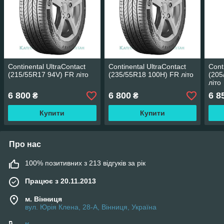
Continental UltraContact
Continental UltraContact
Cont
(215/55R17 94V) FR літо
(235/55R18 100H) FR літо
(205
літо
6 800
6 800
6 8
₴
₴
Купити
Купити
Про нас
100% позитивних з 213 відгуків за рік
Працює з 20.11.2013
м. Вінниця
вул. Юрія Клена, 28-А, Вінниця, Україна