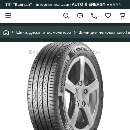
ПП "Капітан" - інтернет-магазин AUTO & ENERGY ⭐️⭐️⭐️⭐️⭐️
Шини, диски та акумолятори
Шини для легкових авто (з