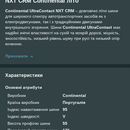
NXT CRM Continental літо
Continental UltraContact NXT CRM
– довговічні літні шини
для широкого спектру автотранспортних засобів як з
електродвигунами, так і з традиційними двигунами
внутрішнього згоряння. Шини
Continental UltraContact
має
надійні зчіпні властивості на сухій та мокрій дорозі, міцність,
зносостійкість, низький рівень шуму при русі та низький опір
коченню.
Приховати
Характеристики
Основні атрибути
Виробник
Continental
Країна виробник
Португалія
Індекс навантаження шини
95
Індекс швидкості
V
Висота профілю шини
55