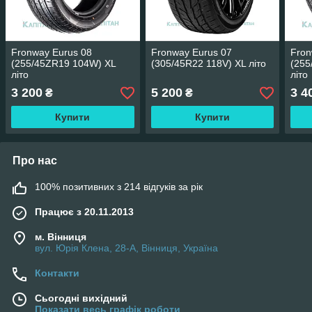
Fronway Eurus 08
Fronway Eurus 07
Fron
(255/45ZR19 104W) XL
(305/45R22 118V) XL літо
(255
літо
літо
3 200
5 200
3 4
₴
₴
Купити
Купити
Про нас
100% позитивних з 214 відгуків за рік
Працює з 20.11.2013
м. Вінниця
вул. Юрія Клена, 28-А, Вінниця, Україна
Контакти
Сьогодні вихідний
Показати весь графік роботи