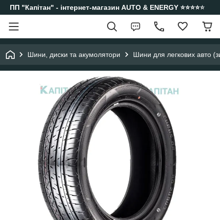
ПП "Капітан" - інтернет-магазин AUTO & ENERGY ⭐️⭐️⭐️⭐️⭐️
Шини, диски та акумолятори
Шини для легкових авто (з