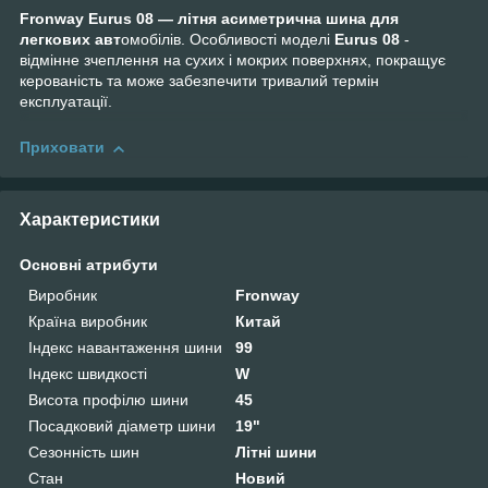
Fronway Eurus 08 — літня асиметрична шина для
легкових авт
омобілів. Особливості моделі
Eurus 08
-
відмінне зчеплення на сухих і мокрих поверхнях, покращує
керованість та може забезпечити тривалий термін
експлуатації.
Приховати
Характеристики
Основні атрибути
Виробник
Fronway
Країна виробник
Китай
Індекс навантаження шини
99
Індекс швидкості
W
Висота профілю шини
45
Посадковий діаметр шини
19"
Сезонність шин
Літні шини
Стан
Новий