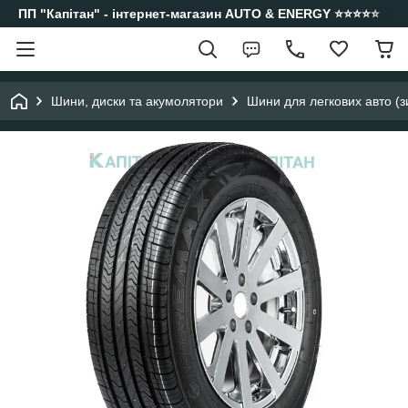
ПП "Капітан" - інтернет-магазин AUTO & ENERGY ⭐️⭐️⭐️⭐️⭐️
Шини, диски та акумолятори
Шини для легкових авто (з