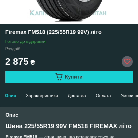
Firemax FM518 (225/55R19 99V) літо
Готово до відправки
Роздріб
2 875
₴
Купити
Опис
Характеристики
Доставка
Оплата
Умови п
Опис
Шина 225/55R19 99V FM518 FIREMAX літо
Firemax FM518
— літня шина, що встановлюється на