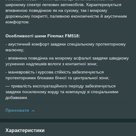
широкому спектрі легкових автомобілів. Характеризується
впевненою поведінкою як на сухому, так і мокрому
дорожньому покритті, паливною економічністю й акустичним
комфортом.
Особливості шини Firemax FM518:
- акустичний комфорт завдяки спеціальному протекторному
малюнку;
- впевнена поведінка на мокрому асфальті завдяки швидкому
усуненню надлишків вологи з контактної зони;
- маневровість і курсова стійкість забезпечуються
протекторними блоками бічної та центральної зони;
— тривалість експлуатаційного періоду забезпечується
завдяки посиленому корду та компаунді зі спеціальними
добавками.
Приховати
Характеристики