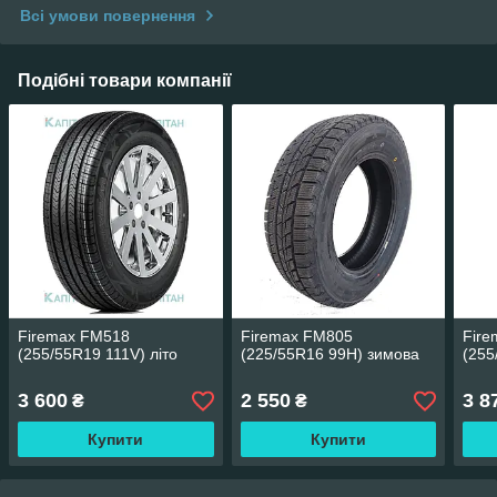
Всі умови повернення
Подібні товари компанії
Firemax FM518
Firemax FM805
Fir
(255/55R19 111V) літо
(225/55R16 99H) зимова
(255
3 600
2 550
3 8
₴
₴
Купити
Купити