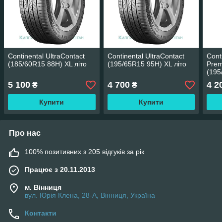
Continental UltraContact
Continental UltraContact
Cont
(185/60R15 88H) XL літо
(195/65R15 95H) XL літо
Prem
(195
5 100
4 700
4 2
₴
₴
Купити
Купити
Про нас
100% позитивних з 205 відгуків за рік
Працює з 20.11.2013
м. Вінниця
вул. Юрія Клена, 28-А, Вінниця, Україна
Контакти