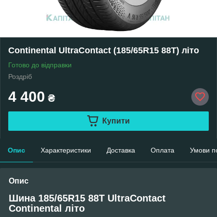
Continental UltraContact (185/65R15 88T) літо
Готово до відправки
Роздріб
4 400
₴
Купити
Опис
Характеристики
Доставка
Оплата
Умови п
Опис
Шина 185/65R15 88T UltraContact
Continental літо