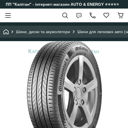
ПП "Капітан" - інтернет-магазин AUTO & ENERGY ⭐️⭐️⭐️⭐️⭐️
Шини, диски та акумолятори
Шини для легкових авто (з