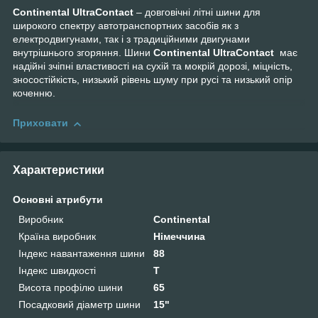
Continental UltraContact
– довговічні літні шини для
широкого спектру автотранспортних засобів як з
електродвигунами, так і з традиційними двигунами
внутрішнього згоряння. Шини
Continental UltraContact
має
надійні зчіпні властивості на сухій та мокрій дорозі, міцність,
зносостійкість, низький рівень шуму при русі та низький опір
коченню.
Приховати
Характеристики
Основні атрибути
Виробник
Continental
Країна виробник
Німеччина
Індекс навантаження шини
88
Індекс швидкості
T
Висота профілю шини
65
Посадковий діаметр шини
15"