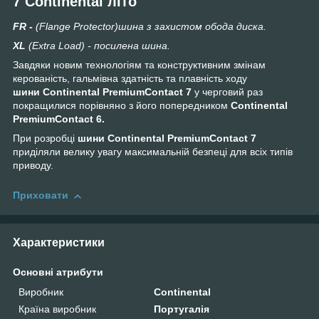
7 Continental літо
FR -
(Flange Protector)шина з захистом обода диска.
XL
(Extra Load) - посилена шина.
Завдяки новим технологіям та конструктивним змінам
керованість, гальмівна здатність та плавність ходу
шини Continental PremiumContact 7
у черговий раз
покращилися порівняно з його попередником
Continental
PremiumContact 6.
При розробці
шини Continental PremiumContact 7
приділяли велику увагу максимальній безпеці для всіх типів
приводу.
Приховати
Характеристики
Основні атрибути
Виробник
Continental
Країна виробник
Португалія