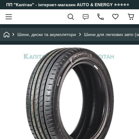
ПП "Капітан" - інтернет-магазин AUTO & ENERGY ⭐️⭐️⭐️⭐️⭐️
Шини, диски та акумолятори
Шини для легкових авто (з