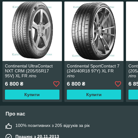
Continental UltraContact
Continental SportContact 7
Cont
NXT CRM (205/55R17
(245/40R18 97Y) XL FR
(205
95V) XL FR літо
літо
літо
6 800
6 800
6 8
₴
₴
Купити
Купити
Про нас
100% позитивних з 205 відгуків за рік
Працює з 20.11.2013