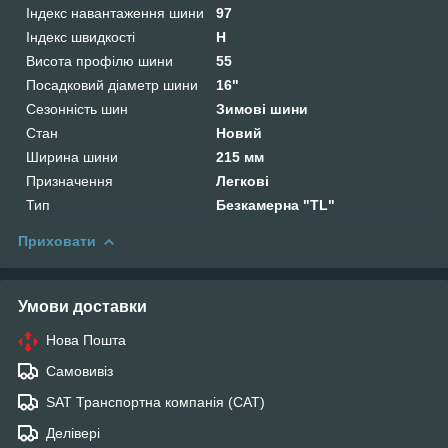
Індекс навантаження шини
97
Індекс швидкості
H
Висота профілю шини
55
Посадковий діаметр шини
16"
Сезонність шин
Зимові шини
Стан
Новий
Ширина шини
215 мм
Призначення
Легкові
Тип
Безкамерна "TL"
Приховати
Умови доставки
Нова Пошта
Самовивіз
SAT Транспортна компанія (САТ)
Делівері