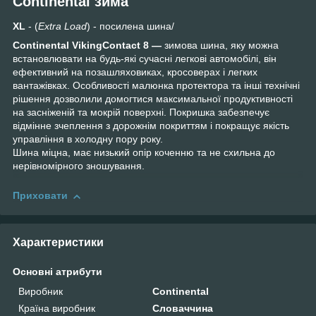
Continental зима
XL
- (
Extra Load
) - посилена шина/
Continental VikingContact 8 —
зимова шина, яку можна
встановлювати на будь-які сучасні легкові автомобілі, він
ефективний на позашляховиках, кросоверах і легких
вантажівках. Особливості малюнка протектора та інші технічні
рішення дозволили домогтися максимальної продуктивності
на засніженій та мокрій поверхні. Покришка забезпечує
відмінне зчеплення з дорожнім покриттям і покращує якість
управління в холодну пору року.
Шина міцна, має низький опір коченню та не схильна до
нерівномірного зношування.
Приховати
Характеристики
Основні атрибути
Виробник
Continental
Країна виробник
Словаччина