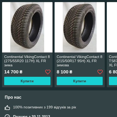
Continental VikingContact 8
Continental VikingContact 8
Cont
(275/55R20 117H) XL FR
(215/50R17 95H) XL FR
TS87
зима
зимова
XL F
14 700
8 100
6 8
₴
₴
Купити
Купити
Про нас
100% позитивних з 199 відгуків за рік
Працює з 20.11.2013