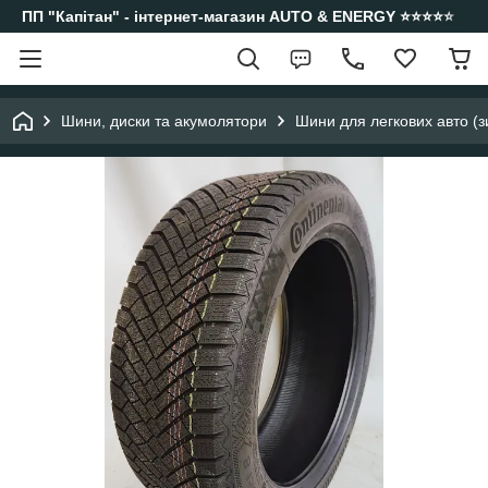
ПП "Капітан" - інтернет-магазин AUTO & ENERGY ⭐️⭐️⭐️⭐️⭐️
Шини, диски та акумолятори
Шини для легкових авто (з