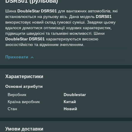
DSRS01 (рульова)
Шина
DoubleStar DSRS01
для вантажних автомобілів, які
встановлюється на рульову вісь. Дана модель
DSRS01
використовує новий склад гумової суміші. Завдяки цьому
вдалося домогтися оптимізації ходових характеристик,
підвищити швидкісні та гальмівні можливості. Шини
DoubleStar DSRS01
характеризуються високою
зносостійкістю та відмінним зчепленням.
Приховати
Характеристики
Основні атрибути
Виробник
Doublestar
Країна виробник
Китай
Стан
Новий
Умови доставки