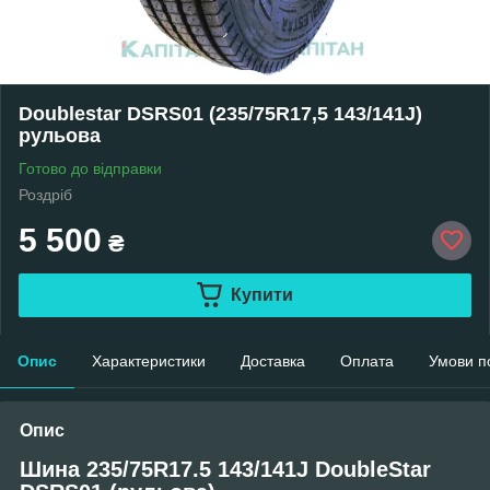
Doublestar DSRS01 (235/75R17,5 143/141J)
рульова
Готово до відправки
Роздріб
5 500
₴
Купити
Опис
Характеристики
Доставка
Оплата
Умови п
Опис
Шина 235/75R17.5 143/141J DoubleStar