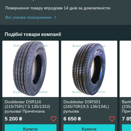
Повернення товару впродовж 14 днів за домовленістю
Всі умови повернення
Подібні товари компанії
Doublestar DSR116
Doublestar DSRS01
Bark
(215/75R17,5 135/133J)
(245/70R19,5 136/134L)
(235
рульова/ Причіпнана
рульова
Прич
5 200
6 650
7 8
₴
₴
Купити
Купити