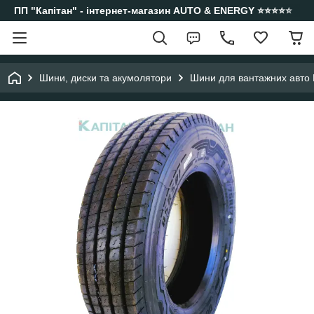
ПП "Капітан" - інтернет-магазин AUTO & ENERGY ⭐️⭐️⭐️⭐️⭐️
Шини, диски та акумолятори
Шини для вантажних авто 