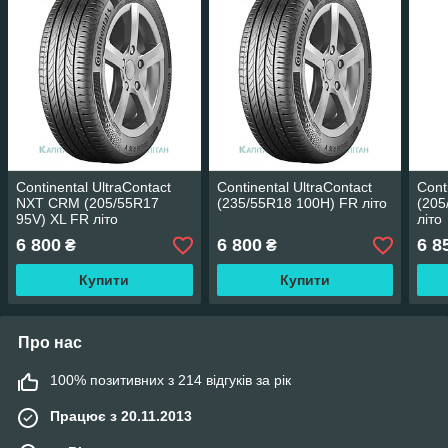
Continental UltraContact
Continental UltraContact
Cont
NXT CRM (205/55R17
(235/55R18 100H) FR літо
(205
95V) XL FR літо
літо
6 800
6 800
6 8
₴
₴
Купити
Купити
Про нас
100% позитивних з 214 відгуків за рік
Працює з 20.11.2013