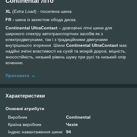
Continental літо
XL
(
Extra Load
) - посилена шина
FR -
шина із захистом обода диска.
Continental UltraContact
– довговічні літні шини для
широкого спектру автотранспортних засобів як з
електродвигунами, так і з традиційними двигунами
внутрішнього згоряння. Шини
Continental UltraContact
має
надійні зчіпні властивості на сухій та мокрій дорозі, міцність,
зносостійкість, низький рівень шуму при русі та низький опір
коченню.
Приховати
Характеристики
Основні атрибути
Виробник
Continental
Країна виробник
Чехія
Індекс навантаження шини
94