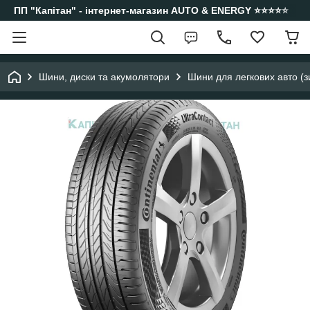
ПП "Капітан" - інтернет-магазин AUTO & ENERGY ⭐️⭐️⭐️⭐️⭐️
Шини, диски та акумолятори
Шини для легкових авто (з