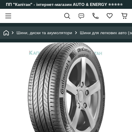
ПП "Капітан" - інтернет-магазин AUTO & ENERGY ⭐️⭐️⭐️⭐️⭐️
Шини, диски та акумолятори
Шини для легкових авто (з