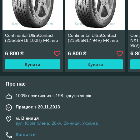
Continental UltraContact
Continental UltraContact
Cont
(235/55R18 100H) FR літо
(215/55R17 94V) FR літо
NXT
95V)
6 800
6 800
6 8
₴
₴
Купити
Купити
Про нас
100% позитивних з 198 відгуків за рік
Працює з 20.11.2013
м. Вінниця
вул. Юрія Клена, 28-А, Вінниця, Україна
Контакти