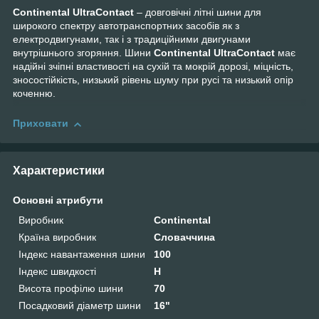
Continental UltraContact
– довговічні літні шини для
широкого спектру автотранспортних засобів як з
електродвигунами, так і з традиційними двигунами
внутрішнього згоряння. Шини
Continental UltraContact
має
надійні зчіпні властивості на сухій та мокрій дорозі, міцність,
зносостійкість, низький рівень шуму при русі та низький опір
коченню.
Приховати
Характеристики
Основні атрибути
Виробник
Continental
Країна виробник
Словаччина
Індекс навантаження шини
100
Індекс швидкості
H
Висота профілю шини
70
Посадковий діаметр шини
16"