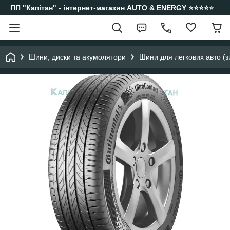
ПП "Капітан" - інтернет-магазин AUTO & ENERGY ⭐️⭐️⭐️⭐️⭐️
Шини, диски та акумолятори
Шини для легкових авто (з