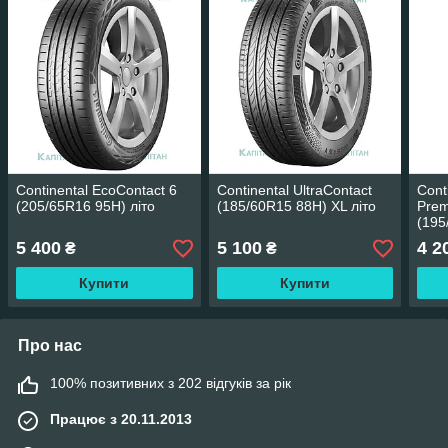
Continental EcoContact 6
Continental UltraContact
Cont
(205/65R16 95H) літо
(185/60R15 88H) XL літо
Prem
(195
5 400
5 100
4 2
₴
₴
Купити
Купити
Про нас
100% позитивних з 202 відгуків за рік
Працює з 20.11.2013