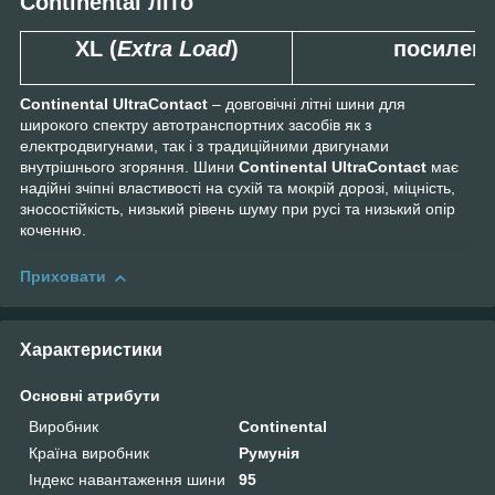
Continental літо
XL
(
Extra Load
)
посилен
Continental UltraContact
– довговічні літні шини для
широкого спектру автотранспортних засобів як з
електродвигунами, так і з традиційними двигунами
внутрішнього згоряння. Шини
Continental UltraContact
має
надійні зчіпні властивості на сухій та мокрій дорозі, міцність,
зносостійкість, низький рівень шуму при русі та низький опір
коченню.
Приховати
Характеристики
Основні атрибути
Виробник
Continental
Країна виробник
Румунія
Індекс навантаження шини
95