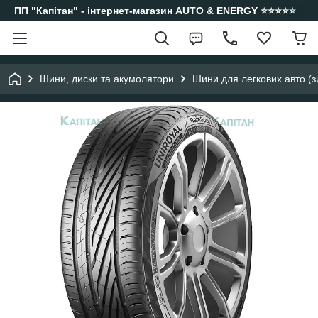
ПП "Капітан" - інтернет-магазин AUTO & ENERGY ⭐️⭐️⭐️⭐️⭐️
Шини, диски та акумолятори
Шини для легкових авто (з