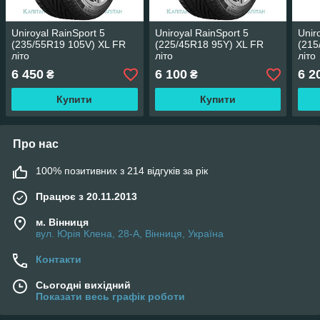
Uniroyal RainSport 5
Uniroyal RainSport 5
Unir
(235/55R19 105V) XL FR
(225/45R18 95Y) XL FR
(215
літо
літо
літо
6 450
6 100
6 2
₴
₴
Купити
Купити
Про нас
100% позитивних з 214 відгуків за рік
Працює з 20.11.2013
м. Вінниця
вул. Юрія Клена, 28-А, Вінниця, Україна
Контакти
Сьогодні вихідний
Показати весь графік роботи