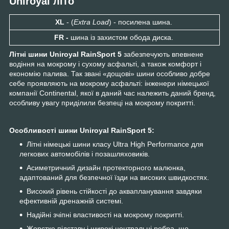
Uniroyal літо
XL
- (
Extra Load
) - посилена шина.
FR -
шина із захистом обода диска.
Літні шини Uniroyal RainSport 5
забезпечують впевнене
водіння на мокрому і сухому асфальті, а також комфорт і
економію палива. Так звані «дощові» шини особливо добре
себе проявляють на мокрому асфальті: інженери німецької
компанії Continental, якої в даний час належить даний бренд,
особливу увагу приділили безпеці на мокрому покритті.
Особливості шини Uniroyal RainSport 5:
Літні німецькі шини класу Ultra High Performance для
легкових автомобілів і позашляховиків.
Асиметричний дизайн протекторного малюнка,
адаптований для безпечної їзди на високих швидкостях.
Високий рівень стійкості до аквапланування завдяки
ефективній дренажній системі.
Надійні зчіпні властивості на мокрому покритті.
Жорстке підставу і широкі центральні ребра, що