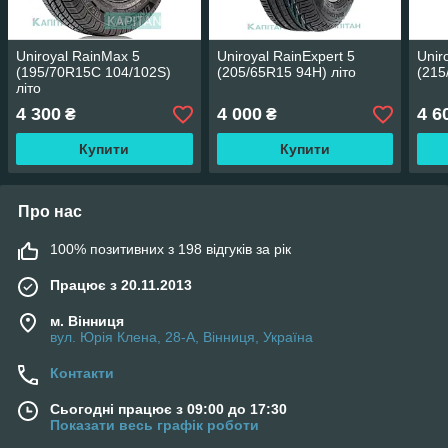
Uniroyal RainMax 5
Uniroyal RainExpert 5
Unir
(195/70R15C 104/102S)
(205/65R15 94H) літо
(215
літо
4 300
4 000
4 6
₴
₴
Купити
Купити
Про нас
100% позитивних з 198 відгуків за рік
Працює з 20.11.2013
м. Вінниця
вул. Юрія Клена, 28-А, Вінниця, Україна
Контакти
Сьогодні працює з 09:00 до 17:30
Показати весь графік роботи