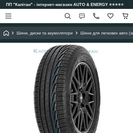
ПП "Капітан" - інтернет-магазин AUTO & ENERGY ⭐️⭐️⭐️⭐️⭐️
Шини, диски та акумолятори
Шини для легкових авто (з