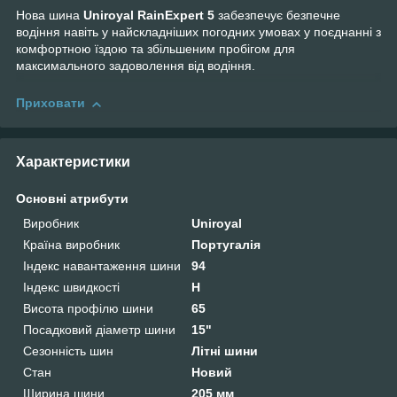
Нова шина
Uniroyal RainExpert 5
забезпечує безпечне
водіння навіть у найскладніших погодних умовах у поєднанні з
комфортною їздою та збільшеним пробігом для
максимального задоволення від водіння.
Приховати
Характеристики
Основні атрибути
Виробник
Uniroyal
Країна виробник
Португалія
Індекс навантаження шини
94
Індекс швидкості
H
Висота профілю шини
65
Посадковий діаметр шини
15"
Сезонність шин
Літні шини
Стан
Новий
Ширина шини
205 мм