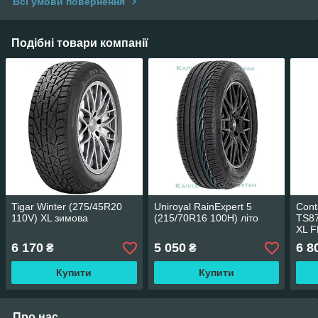
Всі умови повернення
Подібні товари компанії
Tigar Winter (275/45R20
Uniroyal RainExpert 5
Cont
110V) XL зимова
(215/70R16 100H) літо
TS87
XL F
6 170
5 050
6 8
₴
₴
Купити
Купити
Про нас