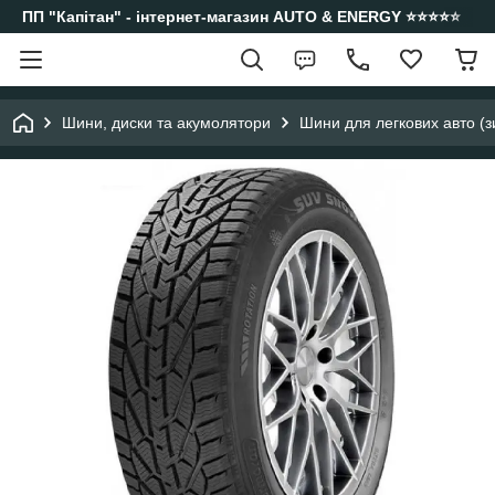
ПП "Капітан" - інтернет-магазин AUTO & ENERGY ⭐️⭐️⭐️⭐️⭐️
Шини, диски та акумолятори
Шини для легкових авто (з