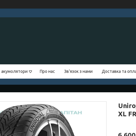
а акумолятори
Про нас
Зв'язок з нами
Доставка та опл
Uniro
XL F
6 600