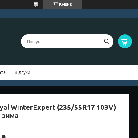
Кошик
ата
Відгуки
yal WinterExpert (235/55R17 103V)
R зима
 ₴