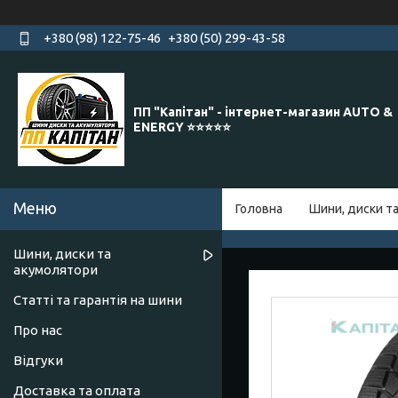
+380 (98) 122-75-46
+380 (50) 299-43-58
ПП "Капітан" - інтернет-магазин AUTO &
ENERGY ⭐️⭐️⭐️⭐️⭐️
Головна
Шини, диски т
Шини, диски та
акумолятори
Статті та гарантія на шини
Про нас
Відгуки
Доставка та оплата