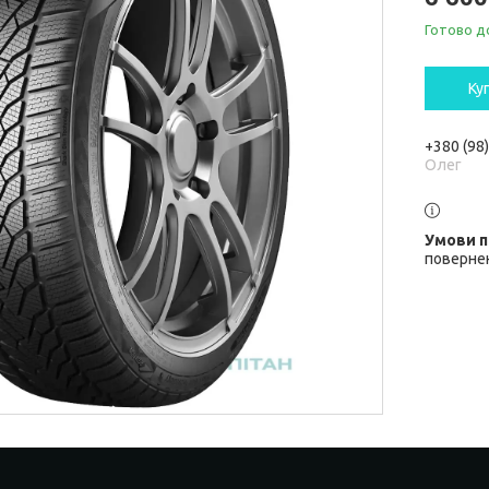
Готово д
Ку
+380 (98
Олег
повернен