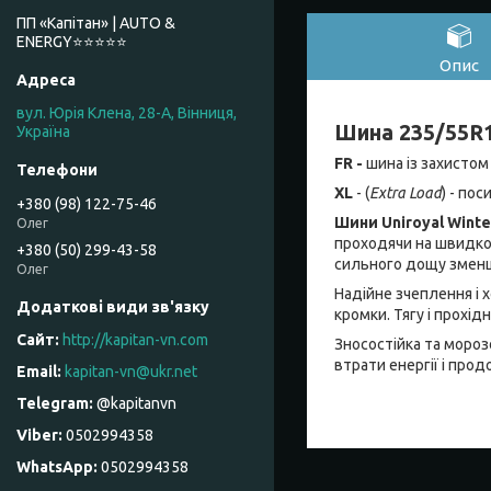
ПП «Капітан» | AUTO &
ENERGY⭐️⭐️⭐️⭐️⭐️
Опис
вул. Юрія Клена, 28-А, Вінниця,
Шина 235/55R1
Україна
FR -
шина із захистом
XL
- (
Extra Load
) - пос
+380 (98) 122-75-46
Шини Uniroyal Winte
Олег
проходячи на швидкос
+380 (50) 299-43-58
сильного дощу зменш
Олег
Надійне зчеплення і
кромки. Тягу і прохід
http://kapitan-vn.com
Зносостійка та мороз
втрати енергії і про
kapitan-vn@ukr.net
@kapitanvn
0502994358
0502994358