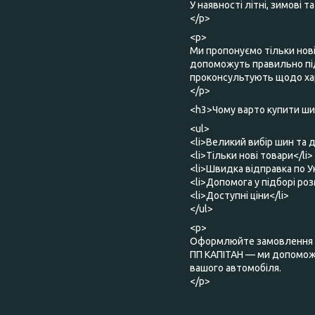
У наявності літні, зимові 
</p>
<p>
Ми пропонуємо тільки нов
допоможуть правильно під
проконсультують щодо хар
</p>
<h3>Чому варто купити шин
<ul>
<li>Великий вибір шин та д
<li>Тільки нові товари</li>
<li>Швидка відправка по Ук
<li>Допомога у підборі роз
<li>Доступні ціни</li>
</ul>
<p>
Оформлюйте замовлення о
ПП КАПІТАН — ми допоможе
вашого автомобіля.
</p>