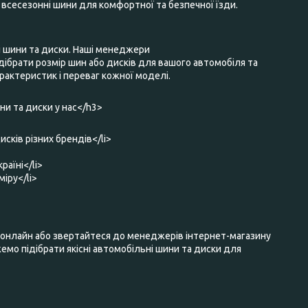
та всесезонні шини для комфортної та безпечної їзди.
і шини та диски. Наші менеджери
ібрати розмір шин або дисків для вашого автомобіля та
актеристик і переваг кожної моделі.
и та диски у нас</h3>
исків різних брендів</li>
раїні</li>
міру</li>
нлайн або звертайтеся до менеджерів інтернет-магазину
мо підібрати якісні автомобільні шини та диски для