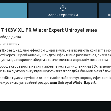
Характеристики
І
7 103V XL FR WinterExpert Uniroyal зима
 обода диска.
илена шина .
r Expert,
наділені ефектом шкіри акули, не втрачають контакт з м
ті через широкі канавки, швидко і ефективно розсіюється, ризик а
ується, а покришки зберігають зчеплення з дорожнім покриттям.
 хороша керованість на снігу забезпечується численними 3D-ламел
ність на пухкому снігу підвищують зиґзаґоподібні бічними межі блок
остійка гумова суміш на основі силіки забезпечує хорошу ефективн
довжує експлуатаційний ресурс
шин Uniroyal WinterExpert.