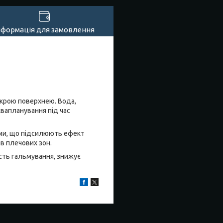
нформація для замовлення
окрою поверхнею. Вода,
квапланування під час
ями, що підсилюють ефект
ів плечових зон.
ість гальмування, знижує