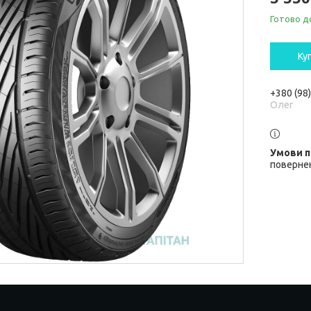
Готово д
Ку
+380 (98
Олег
повернен