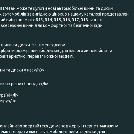
ПІТАН ви можете купити нові автомобільні шини та диски
 автомобілів за вигідною ціною. У нашому каталозі представлені
 вибір розмірів: R13, R14, R15, R16, R17, R18 та інші.
та всесезонні шини для комфортної та безпечної їзди.
і шини та диски. Наші менеджери
ібрати розмір шин або дисків для вашого автомобіля та
актеристик і переваг кожної моделі.
и та диски у нас</h3>
исків різних брендів</li>
раїні</li>
міру</li>
нлайн або звертайтеся до менеджерів інтернет-магазину
мо підібрати якісні автомобільні шини та диски для