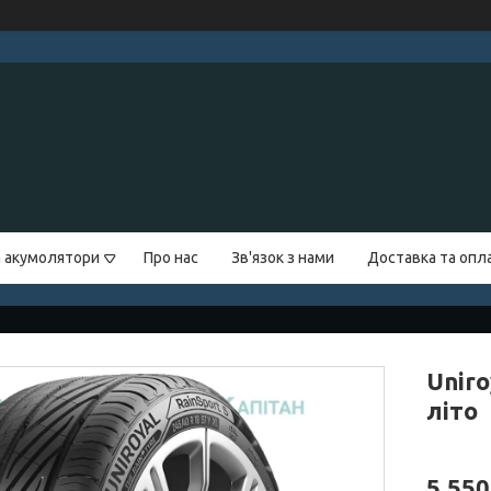
а акумолятори
Про нас
Зв'язок з нами
Доставка та опл
Uniro
літо
5 550