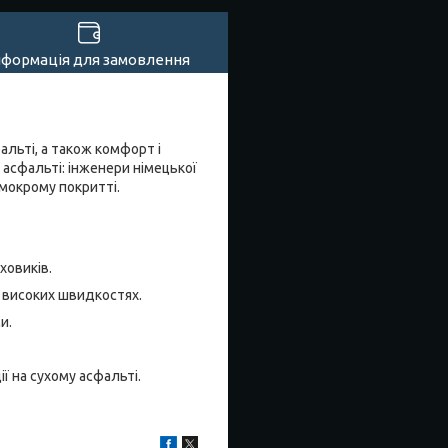
нформація для замовлення
льті, а також комфорт і
асфальті: інженери німецької
 мокрому покритті.
ховиків.
 високих швидкостях.
и.
ї на сухому асфальті.