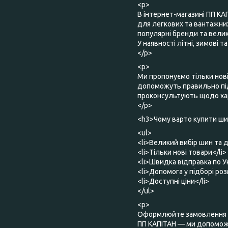
<p>
В інтернет-магазині ПП КА
для легкових та вантажних
популярні бренди та великий
У наявності літні, зимові 
</p>
<p>
Ми пропонуємо тільки нов
допоможуть правильно під
проконсультують щодо хар
</p>
<h3>Чому варто купити шин
<ul>
<li>Великий вибір шин та д
<li>Тільки нові товари</li>
<li>Швидка відправка по Ук
<li>Допомога у підборі роз
<li>Доступні ціни</li>
</ul>
<p>
Оформлюйте замовлення о
ПП КАПІТАН — ми допоможе