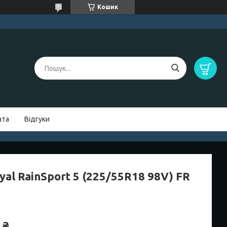
Кошик
ата
Відгуки
yal RainSport 5 (225/55R18 98V) FR
 ₴