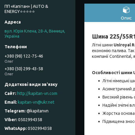
ПП «Капітан» | AUTO &
ENERGY⭐️⭐️⭐️⭐️⭐️
Опис
вул. Юрія Клена, 28-А, Вінниця,
Шина 225/55R18
Україна
Літні шини
Uniroyal R
економію палива. Так
+380 (98) 122-75-46
компанії Continental,
Олег
+380 (50) 299-43-58
Особливості шини Un
Олег
Літні німецькі ш
Асиметричний д
http://kapitan-vn.com
Високий рівень 
kapitan-vn@ukr.net
Надійні зчіпні в
@kapitanvn
Жорстка основа 
0502994358
Підвищена зносо
0502994358