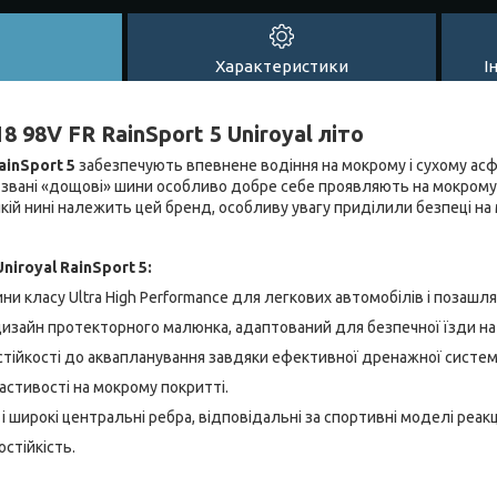
Характеристики
І
 98V FR RainSport 5 Uniroyal літо
ainSport 5
забезпечують впевнене водіння на мокрому і сухому асфа
 звані «дощові» шини особливо добре себе проявляють на мокрому 
 якій нині належить цей бренд, особливу увагу приділили безпеці на
iroyal RainSport 5:
ини класу Ultra High Performance для легкових автомобілів і позашля
изайн протекторного малюнка, адаптований для безпечної їзди на
стійкості до аквапланування завдяки ефективної дренажної систем
ластивості на мокрому покритті.
і широкі центральні ребра, відповідальні за спортивні моделі реакці
стійкість.