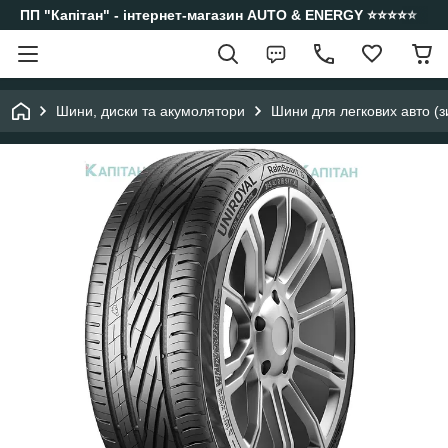
ПП "Капітан" - інтернет-магазин AUTO & ENERGY ⭐️⭐️⭐️⭐️⭐️
Шини, диски та акумолятори
Шини для легкових авто (з