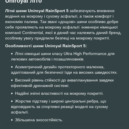
Uniroyal літо
Літні шини Uniroyal RainSport 5
забезпечують впевнене
водіння на мокрому і сухому асфальті, а також комфорт і
економію палива. Так звані «дощові» шини особливо добре
себе проявляють на мокрому асфальті: інженери німецької
компанії Continental, якої в даний час належить даний бренд,
особливу увагу приділили безпеці на мокрому покритті.
Особливості шини Uniroyal RainSport 5:
Літні німецькі шини класу Ultra High Performance для
легкових автомобілів і позашляховиків.
Асиметричний дизайн протекторного малюнка,
адаптований для безпечної їзди на високих швидкостях.
Високий рівень стійкості до аквапланування завдяки
ефективній дренажній системі.
Надійні зчіпні властивості на мокрому покритті.
Жорстке підставу і широкі центральні ребра, що
відповідають за спортивні реакції моделі на сухому
асфальті.
Збільшена зносостійкість.