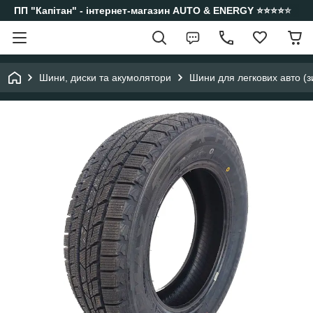
ПП "Капітан" - інтернет-магазин AUTO & ENERGY ⭐️⭐️⭐️⭐️⭐️
Шини, диски та акумолятори
Шини для легкових авто (з