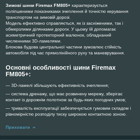
Зимові шини Firemax FM805+
характеризується
поліпшеними показниками зчеплення й точністю керування
транспортом на зимовій дорозі.
Модель ефективно справляється, як із засніженими, так і
обмерзлими ділянками дороги. У цьому їй допомагає
асиметричний протекторний малюнок, обладнаний
численними 3D-ламелями.
Блокова будова центральної частини зумовлює стійкість
автомобіля під час прямолінійного руху та маневрування.
Основні особливості шини Firemax
FM805+:
— 3D-ламелі збільшують ефективність зчеплення;
— система дренажу, що має розвинену мережу, зберігає
контакт із дорожнім полотном за будь-яких погодних умов;
— тривалість експлуатації забезпечується гумовим складом і
рівномірністю розподілу тиску широкою контактною зоною.
Приховати