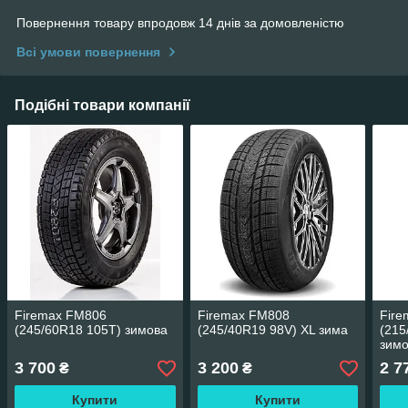
Повернення товару впродовж 14 днів за домовленістю
Всі умови повернення
Подібні товари компанії
Firemax FM806
Firemax FM808
Fir
(245/60R18 105T) зимова
(245/40R19 98V) XL зима
(215
зим
3 700
3 200
2 7
₴
₴
Купити
Купити