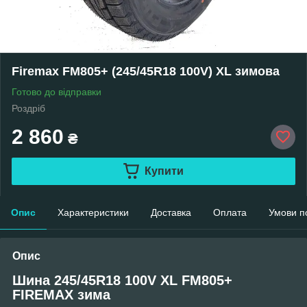
Firemax FM805+ (245/45R18 100V) XL зимова
Готово до відправки
Роздріб
2 860
₴
Купити
Опис
Характеристики
Доставка
Оплата
Умови п
Опис
Шина 245/45R18 100V XL FM805+
FIREMAX зима