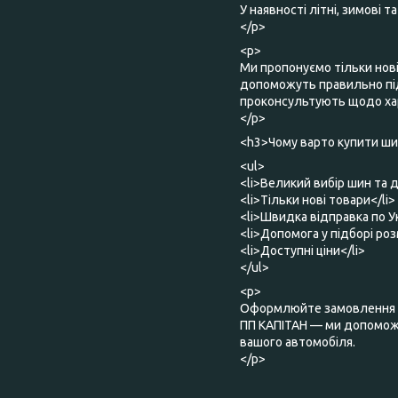
У наявності літні, зимові 
</p>
<p>
Ми пропонуємо тільки нов
допоможуть правильно під
проконсультують щодо хар
</p>
<h3>Чому варто купити шин
<ul>
<li>Великий вибір шин та д
<li>Тільки нові товари</li>
<li>Швидка відправка по Ук
<li>Допомога у підборі роз
<li>Доступні ціни</li>
</ul>
<p>
Оформлюйте замовлення о
ПП КАПІТАН — ми допоможе
вашого автомобіля.
</p>