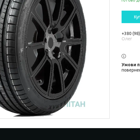
Готово д
Ку
+380 (98
Олег
повернен