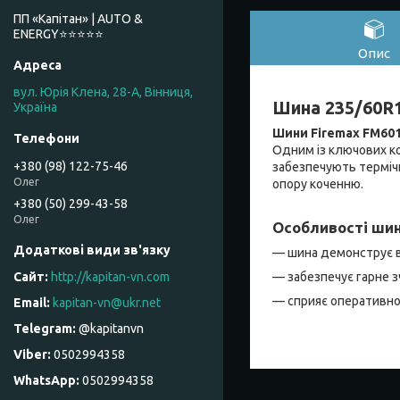
ПП «Капітан» | AUTO &
ENERGY⭐️⭐️⭐️⭐️⭐️
Опис
вул. Юрія Клена, 28-А, Вінниця,
Шина 235/60R1
Україна
Шини Firemax FM60
Одним із ключових ко
+380 (98) 122-75-46
забезпечують термічн
Олег
опору коченню.
+380 (50) 299-43-58
Олег
Особливості шин
— шина демонструє вп
— забезпечує гарне з
http://kapitan-vn.com
— сприяє оперативно
kapitan-vn@ukr.net
@kapitanvn
0502994358
0502994358