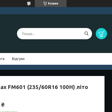
Кошик
ата
Відгуки
ax FM601 (235/60R16 100H) літо
 ₴