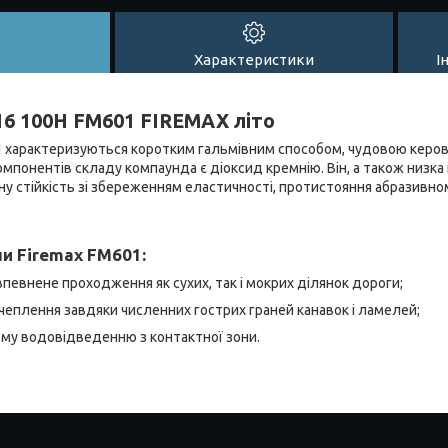
Характеристики
І
6 100H FM601 FIREMAX літо
1
характеризуються коротким гальмівним способом, чудовою керова
мпонентів складу компаунда є діоксид кремнію. Він, а також низка 
у стійкість зі збереженням еластичності, протистояння абразивном
и Firemax FM601:
евнене проходження як сухих, так і мокрих ділянок дороги;
чеплення завдяки численних гострих граней канавок і ламелей;
му водовідведенню з контактної зони.