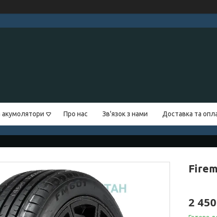
а акумолятори
Про нас
Зв'язок з нами
Доставка та опл
Firem
2 450