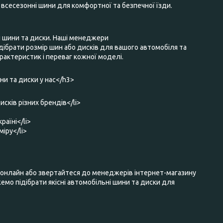
та всесезонні шини для комфортної та безпечної їзди.
і шини та диски. Наші менеджери
ібрати розмір шин або дисків для вашого автомобіля та
актеристик і переваг кожної моделі.
и та диски у нас</h3>
исків різних брендів</li>
раїні</li>
міру</li>
нлайн або звертайтеся до менеджерів інтернет-магазину
мо підібрати якісні автомобільні шини та диски для