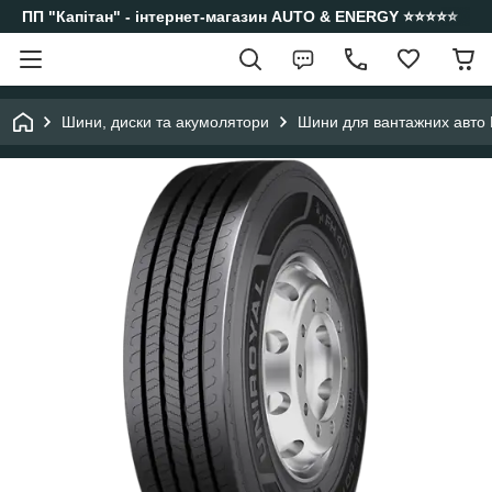
ПП "Капітан" - інтернет-магазин AUTO & ENERGY ⭐️⭐️⭐️⭐️⭐️
Шини, диски та акумолятори
Шини для вантажних авто 