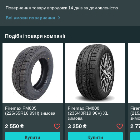
Повернення товару впродовж 14 днів за домовленістю
Всі умови повернення
Подібні товари компанії
Firemax FM805
Firemax FM808
Fir
(225/55R16 99H) зимова
(235/40R19 96V) XL
(215
зимова
зим
2 550
3 250
2 7
₴
₴
Купити
Купити