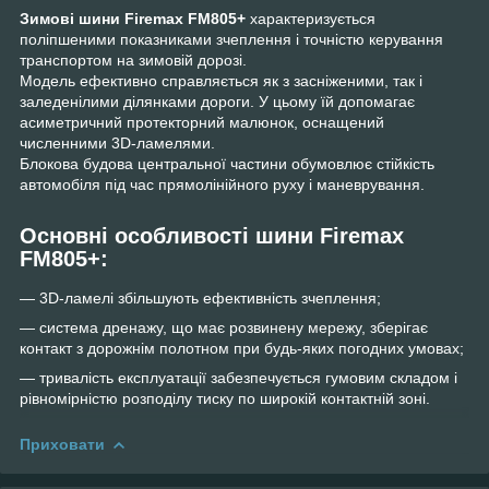
Зимові шини Firemax FM805+
характеризується
поліпшеними показниками зчеплення і точністю керування
транспортом на зимовій дорозі.
Модель ефективно справляється як з засніженими, так і
заледенілими ділянками дороги. У цьому їй допомагає
асиметричний протекторний малюнок, оснащений
численними 3D-ламелями.
Блокова будова центральної частини обумовлює стійкість
автомобіля під час прямолінійного руху і маневрування.
Основні особливості шини Firemax
FM805+:
— 3D-ламелі збільшують ефективність зчеплення;
— система дренажу, що має розвинену мережу, зберігає
контакт з дорожнім полотном при будь-яких погодних умовах;
— тривалість експлуатації забезпечується гумовим складом і
рівномірністю розподілу тиску по широкій контактній зоні.
Приховати