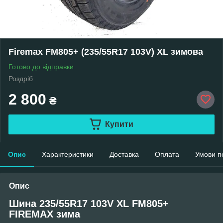
Firemax FM805+ (235/55R17 103V) XL зимова
Готово до відправки
Роздріб
2 800
₴
Купити
Опис
Характеристики
Доставка
Оплата
Умови п
Опис
Шина 235/55R17 103V XL FM805+
FIREMAX зима