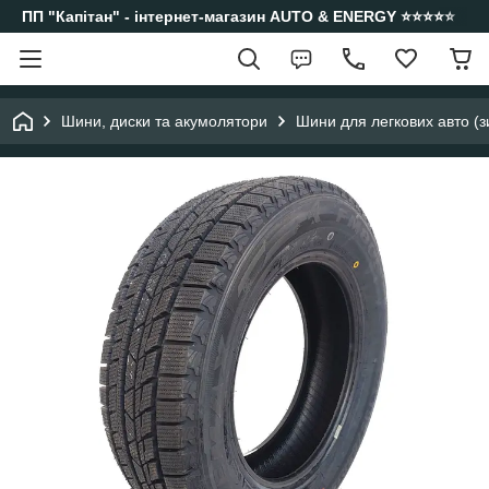
ПП "Капітан" - інтернет-магазин AUTO & ENERGY ⭐️⭐️⭐️⭐️⭐️
Шини, диски та акумолятори
Шини для легкових авто (з