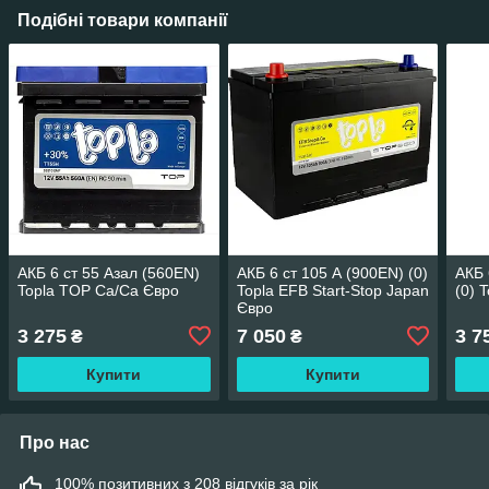
Подібні товари компанії
АКБ 6 ст 55 Азал (560EN)
АКБ 6 ст 105 А (900EN) (0)
АКБ 
Topla TOP Ca/Ca Євро
Topla EFB Start-Stop Japan
(0) 
Євро
3 275
7 050
3 7
₴
₴
Купити
Купити
Про нас
100% позитивних з 208 відгуків за рік