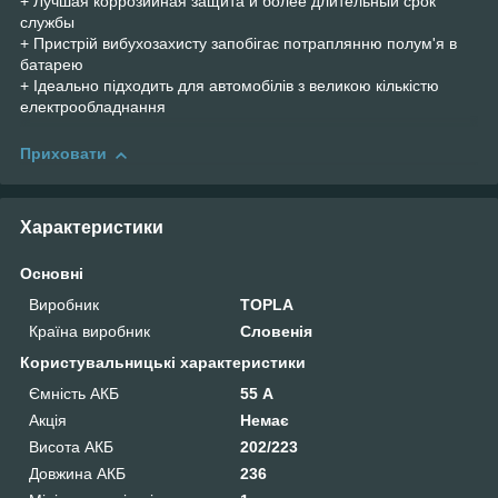
+ Лучшая коррозийная защита и более длительный срок
службы
+ Пристрій вибухозахисту запобігає потраплянню полум'я в
батарею
+ Ідеально підходить для автомобілів з великою кількістю
електрообладнання
Приховати
Характеристики
Основні
Виробник
TOPLA
Країна виробник
Словенія
Користувальницькі характеристики
Ємність АКБ
55 А
Акція
Немає
Висота АКБ
202/223
Довжина АКБ
236