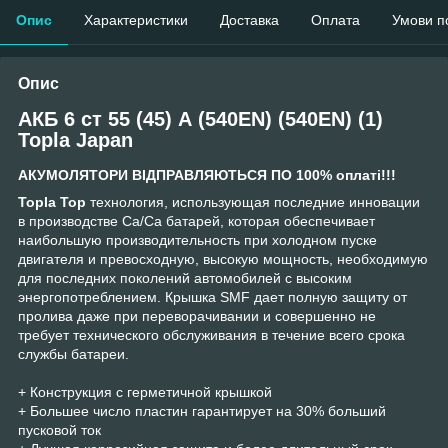
Опис
Характеристики
Доставка
Оплата
Умови п
Опис
АКБ 6 ст 55 (45) А (540EN) (540EN) (1)
Topla Japan
АКУМОЛЯТОРИ ВІДПРАВЛЯЮТЬСЯ ПО 100% оплаті!!!
Topla Top
технология, использующая последние инновации
в производстве Са/Са батарей, которая обеспечивает
наибольшую производительность при холодном пуске
двигателя и превосходную, высокую мощность, необходимую
для последних поколений автомобилей с высоким
энергопотреблением. Крышка SMF дает полную защиту от
пролива даже при переворачивании и совершенно не
требует технического обслуживания в течение всего срока
службы батареи.
+ Конструкция с герметичной крышкой
+ Большее число пластин гарантирует на 30% больший
пусковой ток