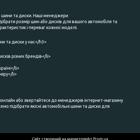
і шини та диски. Наші менеджери
ібрати розмір шин або дисків для вашого автомобіля та
актеристик і переваг кожної моделі.
и та диски у нас</h3>
исків різних брендів</li>
раїні</li>
міру</li>
нлайн або звертайтеся до менеджерів інтернет-магазину
мо підібрати якісні автомобільні шини та диски для
Сайт створений на маркетплейсі
Prom.ua