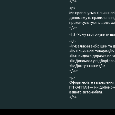
</p>
<p>
Ми пропонуємо тільки нов
допоможуть правильно під
проконсультують щодо хар
</p>
<h3>Чому варто купити шин
<ul>
<li>Великий вибір шин та д
<li>Тільки нові товари</li>
<li>Швидка відправка по Ук
<li>Допомога у підборі роз
<li>Доступні ціни</li>
</ul>
<p>
Оформлюйте замовлення о
ПП КАПІТАН — ми допоможе
вашого автомобіля.
</p>