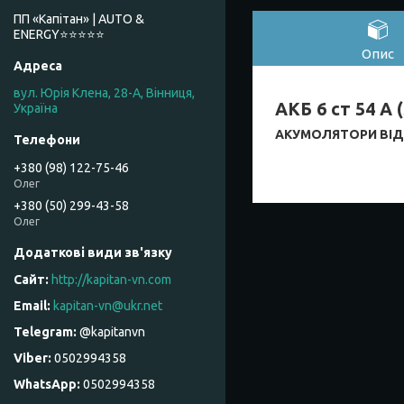
ПП «Капітан» | AUTO &
ENERGY⭐️⭐️⭐️⭐️⭐️
Опис
вул. Юрія Клена, 28-А, Вінниця,
АКБ 6 ст 54 А 
Україна
АКУМОЛЯТОРИ ВІДП
+380 (98) 122-75-46
Олег
+380 (50) 299-43-58
Олег
http://kapitan-vn.com
kapitan-vn@ukr.net
@kapitanvn
0502994358
0502994358