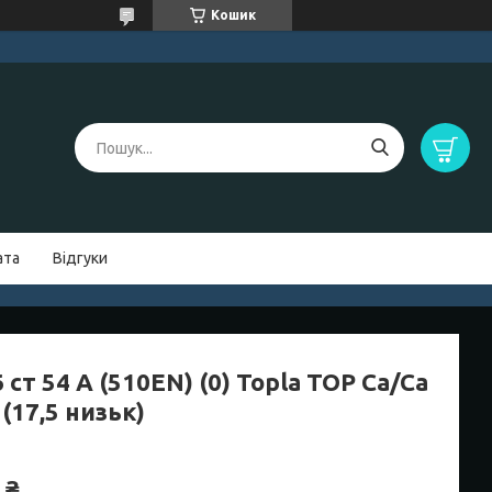
Кошик
ата
Відгуки
 ст 54 А (510EN) (0) Topla TOP Ca/Ca
(17,5 низьк)
 ₴