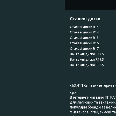
Сталеві диски
Сталеві диски R13
Сталеві диски R14
Сталеві диски R15
Сталеві диски R16
Сталеві диски R17
Вантажні диски R17.5
Вантажні диски R19.5
Вантажні диски R22.5
<h3>ПП Капітан - інтернет
<p>
В інтернет-магазині ПП КА
для легкових та вантажних
популярні бренди та великий
У наявності літні, зимові 