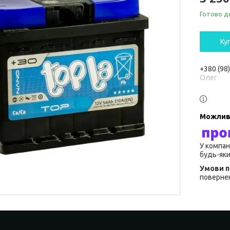
Готово д
Ку
+380 (98
Олег
У компан
будь-яки
повернен