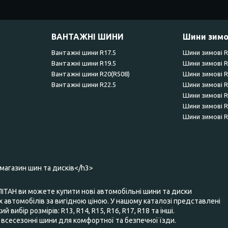
ВАНТАЖНІ ШИНИ
Шини зимо
Вантажні шини R17.5
Шини зимові 
Вантажні шини R19.5
Шини зимові 
Вантажні шини R20(R508)
Шини зимові 
Вантажні шини R22.5
Шини зимові 
Шини зимові 
Шини зимові 
Шини зимові 
-магазин шин та дисків</h3>
ПІТАН ви можете купити нові автомобільні шини та диски
 автомобілів за вигідною ціною. У нашому каталозі представлені
 вибір розмірів: R13, R14, R15, R16, R17, R18 та інші.
та всесезонні шини для комфортної та безпечної їзди.