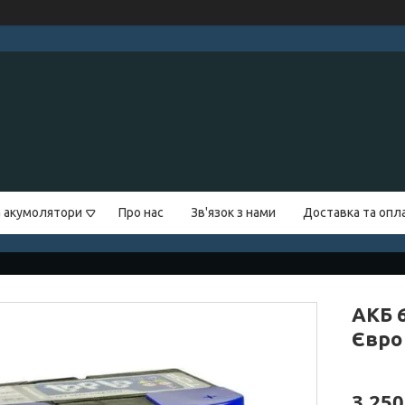
а акумолятори
Про нас
Зв'язок з нами
Доставка та опл
АКБ 6
Євро 
3 250