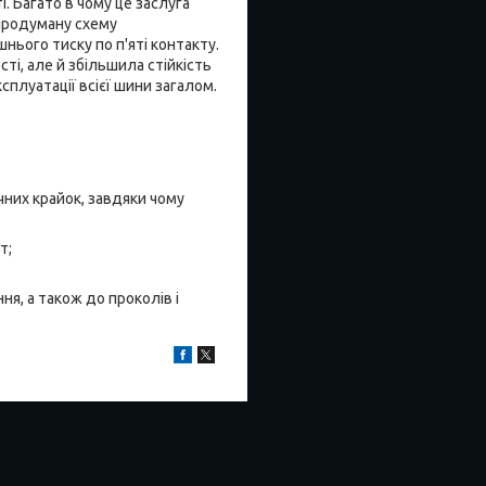
 Багато в чому це заслуга
 продуману схему
нього тиску по п'яті контакту.
ті, але й збільшила стійкість
плуатації всієї шини загалом.
них крайок, завдяки чому
т;
я, а також до проколів і