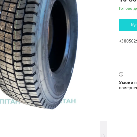
Готово д
Ку
+380502
повернен