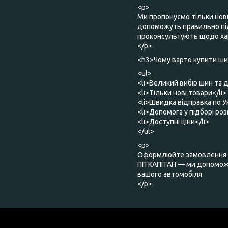
<p>
Ми пропонуємо тільки нов
допоможуть правильно під
проконсультують щодо хар
</p>
<h3>Чому варто купити шин
<ul>
<li>Великий вибір шин та д
<li>Тільки нові товари</li>
<li>Швидка відправка по Ук
<li>Допомога у підборі роз
<li>Доступні ціни</li>
</ul>
<p>
Оформлюйте замовлення о
ПП КАПІТАН — ми допоможе
вашого автомобіля.
</p>