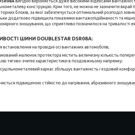
 DSR08A
вигідно вирізняється дуже високими індексами вантажності.
льнометалеву конструкцію. Крім того, не можна не зазначити вкрай
орних блоків, за якої забезпечується оптимальний розподіл зовніш
льки додатково підвищила показники вантажопідійманості та міцнос
омірного зношування, що сприятливо позначилося на тривалості екс
ИВОСТІ ШИНИ DOUBLESTAR DSR08A:
я встановлення на провідні осі вантажних автомобілів;
ямований малюнок протектора містить величезну кількість попереч
ові тягово-зчепні характеристики в поздовжньому напрямку;
й суцільнометалевий каркас збільшує вантажність і ездовий комфор
няється підвищеною стійкістю до нагрівання, абразивного зношуванн