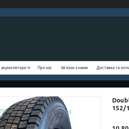
а акумолятори
Про нас
Зв'язок з нами
Доставка та опл
Doub
152/
10 80