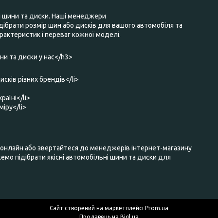
і шини та диски. Наші менеджери
ібрати розмір шин або дисків для вашого автомобіля та
актеристик і переваг кожної моделі.
и та диски у нас</h3>
исків різних брендів</li>
раїні</li>
міру</li>
нлайн або звертайтеся до менеджерів інтернет-магазину
мо підібрати якісні автомобільні шини та диски для
Сайт створений на маркетплейсі
Prom.ua
Продавець на Bigl.ua