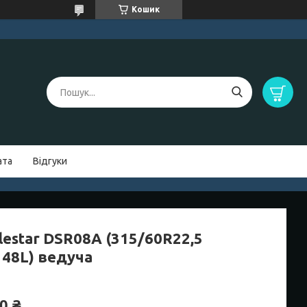
Кошик
ата
Відгуки
lestar DSR08A (315/60R22,5
148L) ведуча
0 ₴