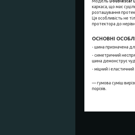
Модель
Doublestar
каркаса, що має суці
розташування протект
Ця особливість не ті
протектора до нерівн
ОСНОВНІ ОСОБЛ
- шина призначена дл
- симетричний неспр
шина демонструє чуд
- міцний і еластични
— гумова суміш виріз
порізів.