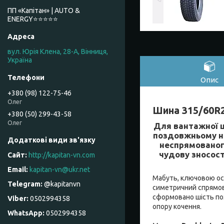
ПП «Капітан» | AUTO &
ENERGY⭐️⭐️⭐️⭐️⭐️
вул. Юрія Клена, 28-А, Вінниця,
Україна
Опис
+380 (98) 122-75-46
Олег
Шина 315/60R2
+380 (50) 299-43-58
Олег
Для вантажної
поздовжньому на
неспрямованог
чудову зносост
http://kapitan-vn.com
kapitan-vn@ukr.net
Мабуть, ключовою осо
@kapitanvn
симетричний спрямова
сформовано шість поз
0502994358
опору кочення.
0502994358