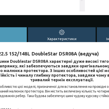
Характеристики
І
2.5 152/148L DoubleStar DSR08A (ведуча)
шини Doublestar DSR08A
характерні дуже високі тяго
прямку, які забезпечуються завдяки оригінальном
о малюнка протектора. З інших особливостей цієї м
ійкість і чималу глибину протектора, завдяки чому
тривалий термін експлуатації.
бливістю цієї моделі, призначеної для встановлення на провідні ос
ний малюнок протектора. Він містить величезну кількість чотирик
довжніх ребер. Така будова забезпечує шині чудову курсову стійкі