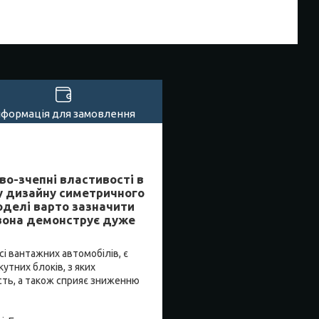
нформація для замовлення
во-зчепні властивості в
у дизайну симетричного
оделі варто зазначити
 вона демонструє дуже
і вантажних автомобілів, є
утних блоків, з яких
сть, а також сприяє зниженню