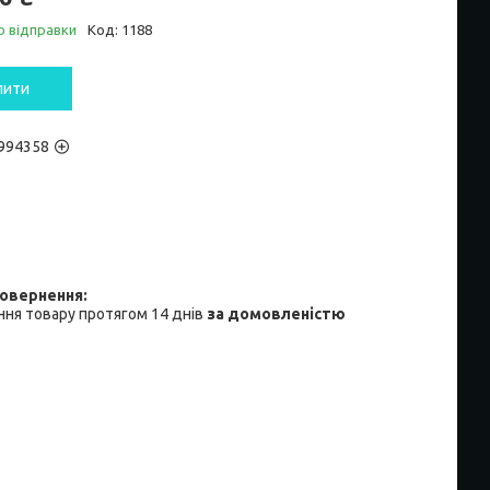
о відправки
Код:
1188
пити
994358
ня товару протягом 14 днів
за домовленістю