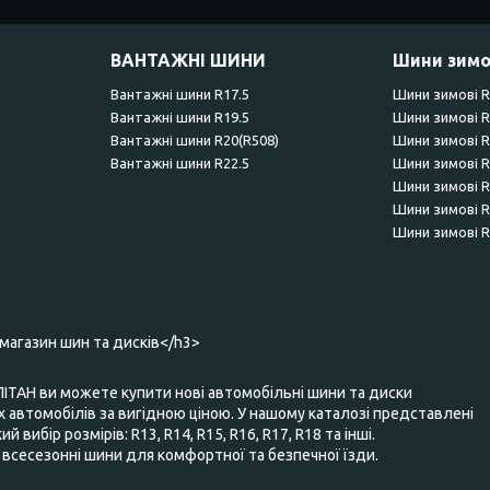
ВАНТАЖНІ ШИНИ
Шини зимо
Вантажні шини R17.5
Шини зимові 
Вантажні шини R19.5
Шини зимові 
Вантажні шини R20(R508)
Шини зимові 
Вантажні шини R22.5
Шини зимові 
Шини зимові 
Шини зимові 
Шини зимові 
-магазин шин та дисків</h3>
ПІТАН ви можете купити нові автомобільні шини та диски
 автомобілів за вигідною ціною. У нашому каталозі представлені
 вибір розмірів: R13, R14, R15, R16, R17, R18 та інші.
та всесезонні шини для комфортної та безпечної їзди.