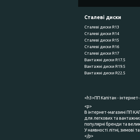
Сталеві диски
Сталеві диски R13
Сталеві диски R14
Сталеві диски R15
Сталеві диски R16
Сталеві диски R17
Вантажні диски R17.5
Вантажні диски R19.5
Вантажні диски R22.5
<h3>ПП Капітан - інтернет
<p>
В інтернет-магазині ПП КА
для легкових та вантажних
популярні бренди та великий
У наявності літні, зимові 
</p>