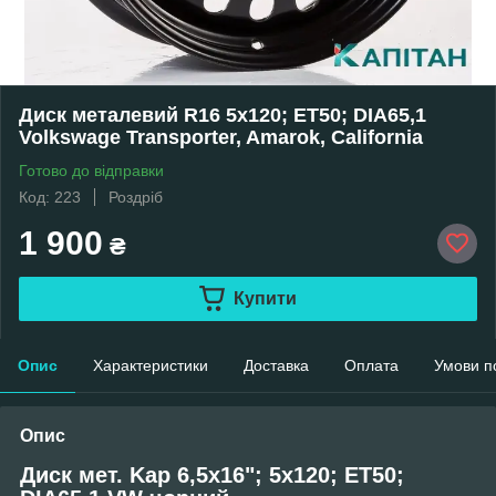
Диск металевий R16 5x120; ET50; DIA65,1
Volkswage Transporter, Amarok, California
Готово до відправки
Код: 223
Роздріб
1 900
₴
Купити
Опис
Характеристики
Доставка
Оплата
Умови п
Опис
Диск мет. Kap 6,5x16"; 5x120; ET50;