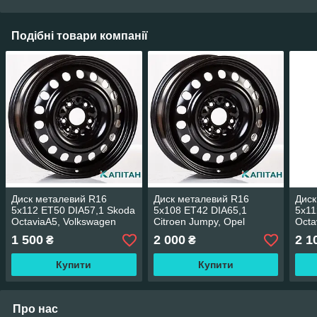
Подібні товари компанії
Диск металевий R16
Диск металевий R16
Диск
5x112 ET50 DIA57,1 Skoda
5x108 ET42 DIA65,1
5x11
OctaviaA5, Volkswagen
Citroen Jumpy, Opel
Octa
Caddy Life, Golf V, Eos,
Combo Life E
Pass
1 500
2 000
2 1
₴
₴
Jetta, PassatB5, Sharan,
T4, Touran
Купити
Купити
Про нас