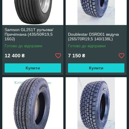
Samson GL251T рульова/
Причіпнана (435/50R19,5
Doublestar DSRD01 ведуча
160J)
(265/70R19,5 140/138L)
Готово до відправки
Готово до відправки
12 400
7 150
₴
₴
Купити
Купити