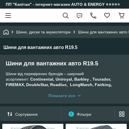
ПП "Капітан" - інтернет-магазин AUTO & ENERGY ⭐️⭐️⭐️⭐️⭐️
Шини, диски та акумолятори
Шини для вантажних авто 
Шини для вантажних авто R19.5
Шини для вантажних авто R19.5
Шини від перевірених брендів – широкий
асортимент:
Continental, Uniroyal, Barkley , Tourador,
FIREMAX, DoubleStar, Roadlux, LongMarch, Fairking,
Habilead, TAITONG , Samson, Techshield , Wellplus,
Doupro , Hosuper, Roadmax.
Показати все
Сортування
0
Фільтри