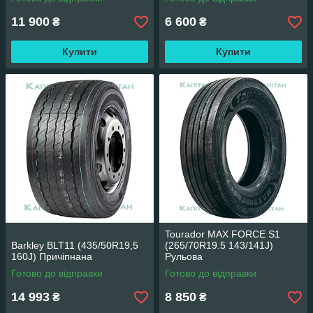
11 900
6 600
₴
₴
Купити
Купити
Tourador MAX FORCE S1
Barkley BLT11 (435/50R19,5
(265/70R19.5 143/141J)
160J) Причіпнана
Рульова
Готово до відправки
Готово до відправки
14 993
8 850
₴
₴