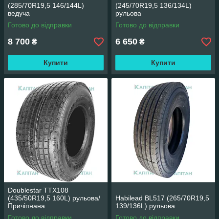
(285/70R19,5 146/144L)
(245/70R19,5 136/134L)
ведуча
рульова
Готово до відправки
Готово до відправки
8 700
6 650
₴
₴
Купити
Купити
Doublestar TTX108
(435/50R19,5 160L) рульова/
Habilead BL517 (265/70R19,5
Причіпнана
139/136L) рульова
Готово до відправки
Готово до відправки