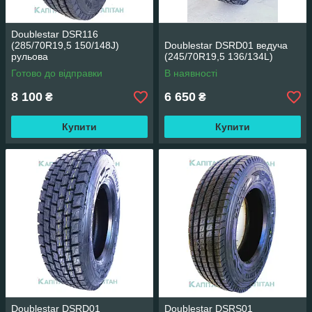
Doublestar DSR116
(285/70R19,5 150/148J)
Doublestar DSRD01 ведуча
рульова
(245/70R19,5 136/134L)
Готово до відправки
В наявності
8 100
6 650
₴
₴
Купити
Купити
Doublestar DSRD01
Doublestar DSRS01