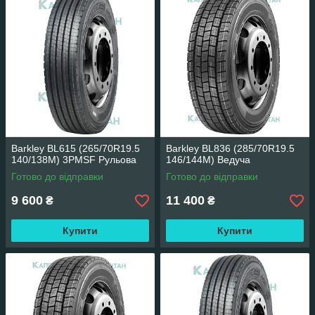
Barkley BL615 (265/70R19.5
Barkley BL836 (285/70R19.5
140/138M) 3PMSF Рульова
146/144M) Ведуча
Готово до відправки
Готово до відправки
9 600
11 400
₴
₴
Купити
Купити