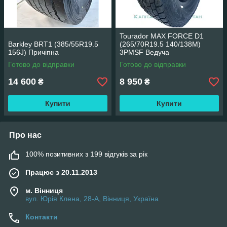
Tourador MAX FORCE D1
Barkley BRT1 (385/55R19.5
(265/70R19.5 140/138M)
156J) Причіпна
3PMSF Ведуча
Готово до відправки
Готово до відправки
14 600
8 950
₴
₴
Купити
Купити
Про нас
100% позитивних з 199 відгуків за рік
Працює з 20.11.2013
м. Вінниця
вул. Юрія Клена, 28-А, Вінниця, Україна
Контакти