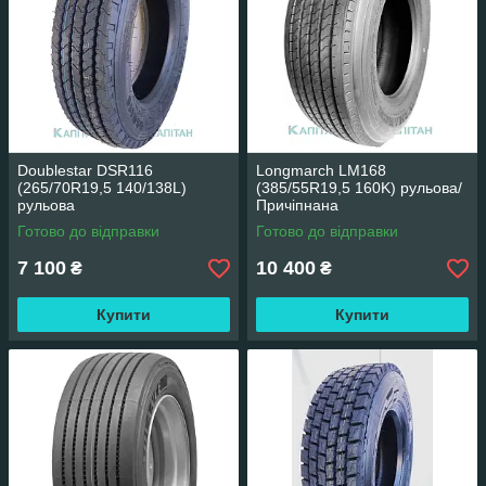
Doublestar DSR116
Longmarch LM168
(265/70R19,5 140/138L)
(385/55R19,5 160K) рульова/
рульова
Причіпнана
Готово до відправки
Готово до відправки
7 100
10 400
₴
₴
Купити
Купити