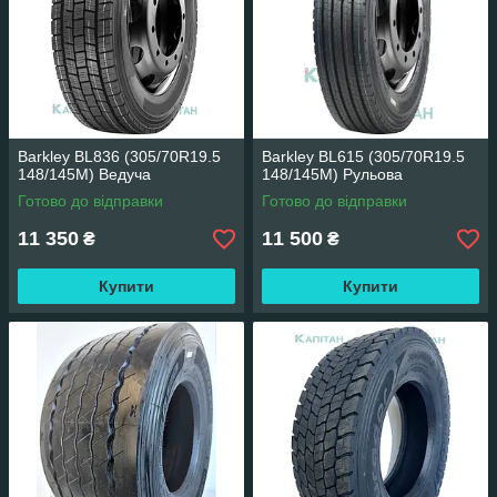
Barkley BL836 (305/70R19.5
Barkley BL615 (305/70R19.5
148/145M) Ведуча
148/145M) Рульова
Готово до відправки
Готово до відправки
11 350
11 500
₴
₴
Купити
Купити