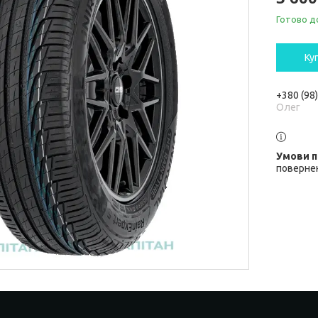
Готово д
Ку
+380 (98
Олег
повернен