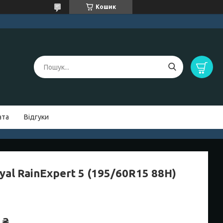
Кошик
ата
Відгуки
yal RainExpert 5 (195/60R15 88H)
 ₴