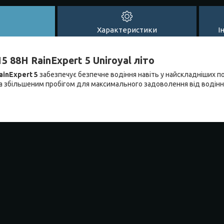
Характеристики
І
 88H RainExpert 5 Uniroyal літо
RainExpert 5
забезпечує безпечне водіння навіть у найскладніших п
 збільшеним пробігом для максимального задоволення від водінн