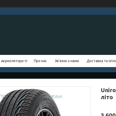
а акумолятори
Про нас
Зв'язок з нами
Доставка та опл
Uniro
літо
3 600