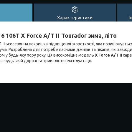
Характеристики
І
 106T X Force A/T II Tourador зима, літо
 II
всесезонна покришка підвищеної жорсткості, яка позиціонується
ума. Розроблена для потреб власників джипів та пікапів, які завжд
мом у будь-яку пору року. Ця високоміцна модель
X Force A/T II
хара
 будь-якій дорозі та тривалістю експлуатації.