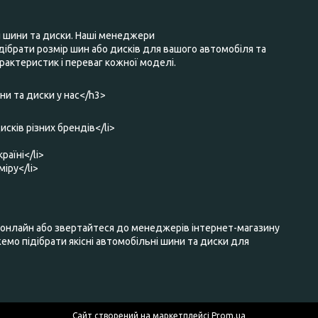
і шини та диски. Наші менеджери
ібрати розмір шин або дисків для вашого автомобіля та
актеристик і переваг кожної моделі.
и та диски у нас</h3>
исків різних брендів</li>
раїні</li>
міру</li>
нлайн або звертайтеся до менеджерів інтернет-магазину
мо підібрати якісні автомобільні шини та диски для
Сайт створений на маркетплейсі
Prom.ua