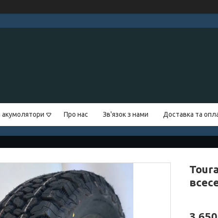
а акумолятори
Про нас
Зв'язок з нами
Доставка та опл
Toura
всес
3 650