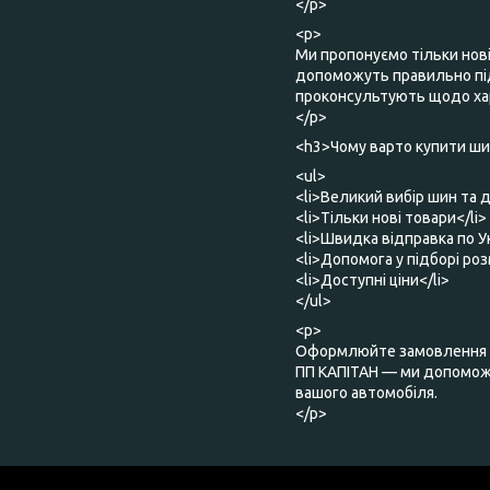
</p>
<p>
Ми пропонуємо тільки нов
допоможуть правильно під
проконсультують щодо хар
</p>
<h3>Чому варто купити шин
<ul>
<li>Великий вибір шин та д
<li>Тільки нові товари</li>
<li>Швидка відправка по Ук
<li>Допомога у підборі роз
<li>Доступні ціни</li>
</ul>
<p>
Оформлюйте замовлення о
ПП КАПІТАН — ми допоможе
вашого автомобіля.
</p>