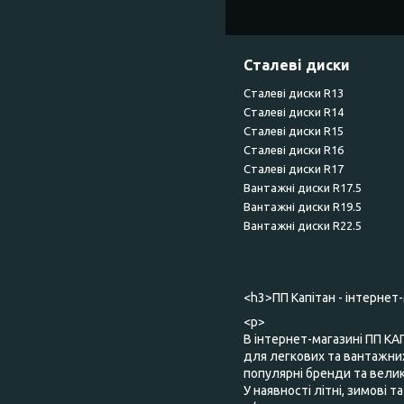
Сталеві диски
Сталеві диски R13
Сталеві диски R14
Сталеві диски R15
Сталеві диски R16
Сталеві диски R17
Вантажні диски R17.5
Вантажні диски R19.5
Вантажні диски R22.5
<h3>ПП Капітан - інтернет
<p>
В інтернет-магазині ПП КА
для легкових та вантажних
популярні бренди та великий
У наявності літні, зимові 