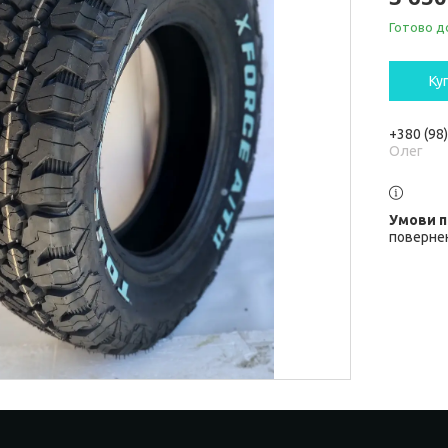
Готово д
Ку
+380 (98
Олег
повернен