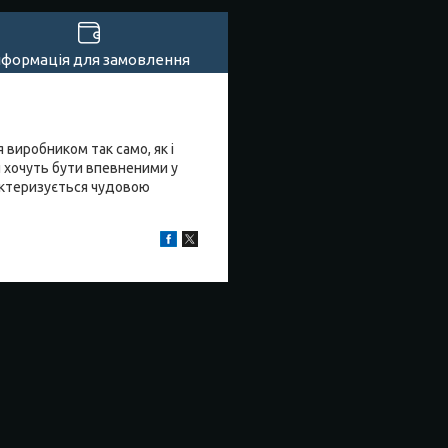
нформація для замовлення
 виробником так само, як і
и хочуть бути впевненими у
ктеризується чудовою