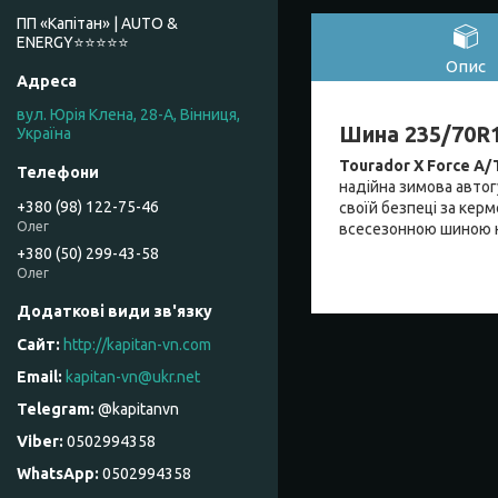
ПП «Капітан» | AUTO &
ENERGY⭐️⭐️⭐️⭐️⭐️
Опис
вул. Юрія Клена, 28-А, Вінниця,
Шина 235/70R16
Україна
Tourador X Force A/T
надійна зимова автог
+380 (98) 122-75-46
своїй безпеці за кер
Олег
всесезонною шиною на
+380 (50) 299-43-58
Олег
http://kapitan-vn.com
kapitan-vn@ukr.net
@kapitanvn
0502994358
0502994358