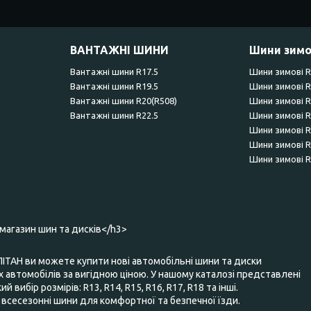
ВАНТАЖНІ ШИНИ
Шини зимо
Вантажні шини R17.5
Шини зимові 
Вантажні шини R19.5
Шини зимові 
Вантажні шини R20(R508)
Шини зимові 
Вантажні шини R22.5
Шини зимові 
Шини зимові 
Шини зимові 
Шини зимові 
-магазин шин та дисків</h3>
ПІТАН ви можете купити нові автомобільні шини та диски
 автомобілів за вигідною ціною. У нашому каталозі представлені
 вибір розмірів: R13, R14, R15, R16, R17, R18 та інші.
та всесезонні шини для комфортної та безпечної їзди.