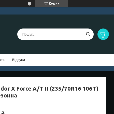
Кошик
ата
Відгуки
dor X Force A/T II (235/70R16 106T)
езонна
 ₴