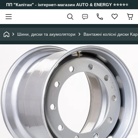
ПП "Капітан" - інтернет-магазин AUTO & ENERGY ⭐️⭐️⭐️⭐️⭐️
Шини, диски та акумолятори
Вантажні колісні диски Kap