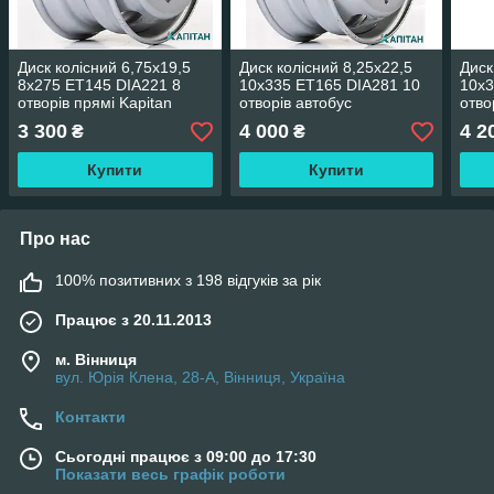
Диск колісний 6,75x19,5
Диск колісний 8,25x22,5
Диск
8x275 ET145 DIA221 8
10x335 ET165 DIA281 10
10x3
отворів прямі Kapitan
отворів автобус
отво
торм
3 300
4 000
4 2
₴
₴
Купити
Купити
Про нас
100% позитивних з 198 відгуків за рік
Працює з 20.11.2013
м. Вінниця
вул. Юрія Клена, 28-А, Вінниця, Україна
Контакти
Сьогодні працює з 09:00 до 17:30
Показати весь графік роботи