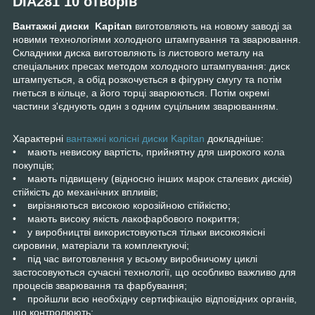
DIA281 10 отворів
Вантажні диски Kapitan
виготовляють на новому заводі за
новими технологіями холодного штампування та зварювання.
Складники диска виготовляють із листового металу на
спеціальних пресах методом холодного штампування: диск
штампується, а обід розкочується в фігурну смугу та потім
гнеться в кільце, а його торці зварюються. Потім окремі
частини з'єднують один з одним суцільним зварюванням.
Характерні
вантажні колісні диски Kapitan
докладніше:
• мають невисоку вартість, прийнятну для широкого кола
покупців;
• мають підвищену (відносно інших марок сталевих дисків)
стійкість до механічних впливів;
• вирізняються високою корозійною стійкістю;
• мають високу якість лакофарбового покриття;
• у виробництві використовуються тільки високоякісні
сировини, матеріали та комплектуючі;
• під час виготовлення у всьому виробничому циклі
застосовуються сучасні технології, що особливо важливо для
процесів зварювання та фарбування;
• пройшли всю необхідну сертифікацію відповідних органів,
що контролюють;